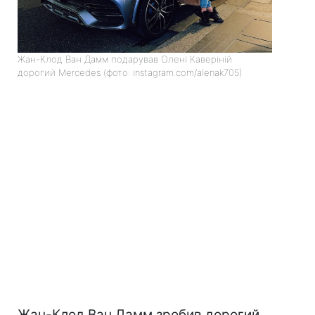
Жан-Клод Ван Дамм подарував Олені Каверіній
дорогий Mercedes (фото: instagram.com/alenak705)
Жан-Клод Ван Дамм зробив дорогий