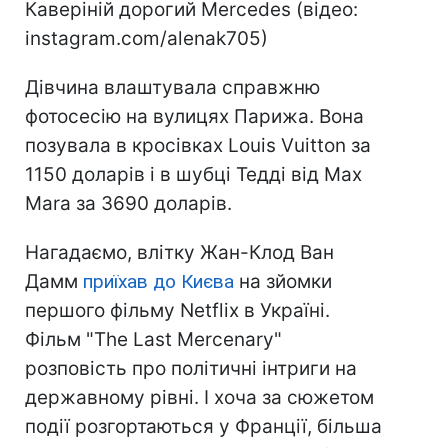
Каверіній дорогий Mercedes (відео:
instagram.com/alenak705)
Дівчина влаштувала справжню
фотосесію на вулицях Парижа. Вона
позувала в кросівках Louis Vuitton за
1150 доларів і в шубці Тедді від Max
Mara за 3690 доларів.
Нагадаємо, влітку Жан-Клод Ван
Дамм
приїхав до Києва
на зйомки
першого фільму Netflix в Україні.
Фільм "The Last Mercenary"
розповість про політичні інтриги на
державному рівні. І хоча за сюжетом
події розгортаються у Франції, більша