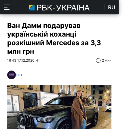
RU
Ван Дамм подарував
українській коханці
розкішний Mercedes за 3,3
млн грн
16:43 17.12.2020 Чт
2 мин
LITE