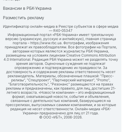
Вакансии в РБК-Украина
Разместить рекламу
Идентификатор онлайн-медиа в Реестре субъектов в сфере медиа
— R40-05347
Информационный портал «РБК-Украина» имеет трехязычную
версию (украинскую, русскую и английскую), главная страница
портала –
https://www.rbc.ua
. Фотографии, изображения
принадлежат их правообладателям. Все фотографии на Портале,
авторами которых являются журналисты РБК-Украина,
размещены на условиях лицензии Creative Commons Attribution
4.0 International. Редакция РБК-Украина может не разделять точку
зрения авторов. Оценочные суждения не подлежат
опровержению и подтверждению их правдивости. За
достоверность и содержание рекламы ответственность несет
рекламодатель. Материалы, обозначенные плашкой: "Пресс-
релизы", "Спецпроект", "Партнерский материал", "Promo",
"Благотворительность", "Резонанс" размещаются на правах
рекламы и предназначены, как правило, для лиц, достигших 21-
летнего возраста. «Новости компании» – это информационный
формат, охватывающий новости, события и объявления,
связанные с деятельностью компаний, базирующиеся на
прессрелизах, выпускаемых самими компаниями, и за которые
редакция не несет ответственности. Онлайн-медиа «РБК-
Украина» предназначено для лиц от 21 года.
© ООО «УБТ», 2006-2026.