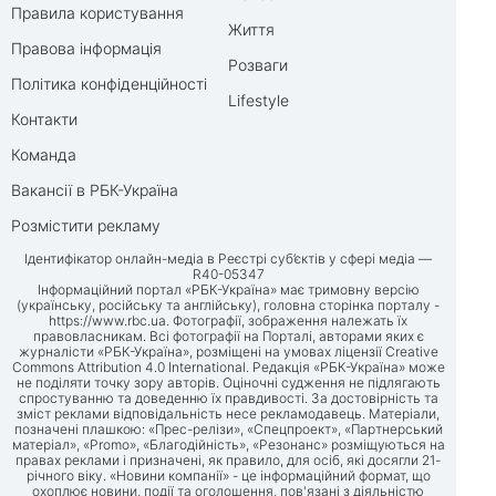
Правила користування
Життя
Правова інформація
Розваги
Політика конфіденційності
Lifestyle
Контакти
Команда
Вакансії в РБК-Україна
Розмістити рекламу
Ідентифікатор онлайн-медіа в Реєстрі суб’єктів у сфері медіа —
R40-05347
Інформаційний портал «РБК-Україна» має тримовну версію
(українську, російську та англійську), головна сторінка порталу -
https://www.rbc.ua
. Фотографії, зображення належать їх
правовласникам. Всі фотографії на Порталі, авторами яких є
журналісти «РБК-Україна», розміщені на умовах ліцензії Creative
Commons Attribution 4.0 International. Редакція «РБК-Україна» може
не поділяти точку зору авторів. Оціночні судження не підлягають
спростуванню та доведенню їх правдивості. За достовірність та
зміст реклами відповідальність несе рекламодавець. Матеріали,
позначені плашкою: «Прес-релізи», «Спецпроект», «Партнерський
матеріал», «Promo», «Благодійність», «Резонанс» розміщуються на
правах реклами і призначені, як правило, для осіб, які досягли 21-
річного віку. «Новини компанії» - це інформаційний формат, що
охоплює новини, події та оголошення, пов'язані з діяльністю