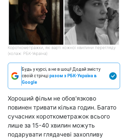
Короткометражки, які варті кожної хвилини перегляду
(колаж: РБК-Україна)
Будь у курсі, а не в шоці! Додай змісту
своїй стрічці
разом з РБК-Україна в
Google
Хороший фільм не обов'язково
повинен тривати кілька годин. Багато
сучасних короткометражок всього
лише за 15-40 хвилин можуть
подарувати глядачеві захопливу