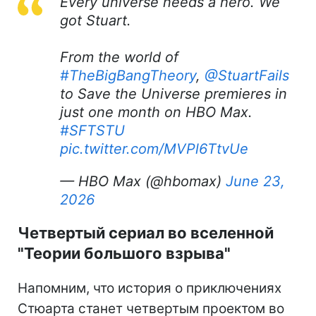
Every universe needs a hero. We
got Stuart.
From the world of
#TheBigBangTheory
,
@StuartFails
to Save the Universe premieres in
just one month on HBO Max.
#SFTSTU
pic.twitter.com/MVPl6TtvUe
— HBO Max (@hbomax)
June 23,
2026
Четвертый сериал во вселенной
"Теории большого взрыва"
Напомним, что история о приключениях
Стюарта станет четвертым проектом во