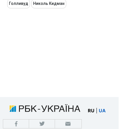
Голливуд
Николь Кидман
RU
|
UA