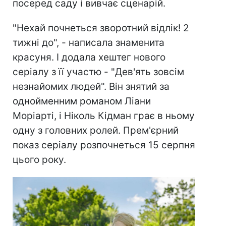
посеред саду і вивчає сценарій.
"Нехай почнеться зворотний відлік! 2
тижні до", - написала знаменита
красуня. І додала хештег нового
серіалу з її участю - "Дев'ять зовсім
незнайомих людей". Він знятий за
однойменним романом Ліани
Моріарті, і Ніколь Кідман грає в ньому
одну з головних ролей. Прем'єрний
показ серіалу розпочнеться 15 серпня
цього року.