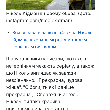
Ніколь Кідман в новому образі (фото:
instagram.com/nicolekidman)
Вся справа в зачісці: 54-річна Ніколь
Кідман захопила мережу молодим
зовнішнім виглядом
Шанувальники написали, що вже з
нетерпінням чекають серіалу, а також
що Ніколь виглядає як завжди -
незрівнянно. "Прекрасна, чудова
жінка", "О боги, ти як і раніше
прекрасна", "Справжній ангел...
Ніколь, ти така красива,
приголомшлива, елегантна,