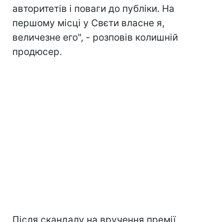
авторитетів і поваги до публіки. На
першому місці у Свєти власне я,
величезне его", - розповів колишній
продюсер.
Після скандалу на вручення премії