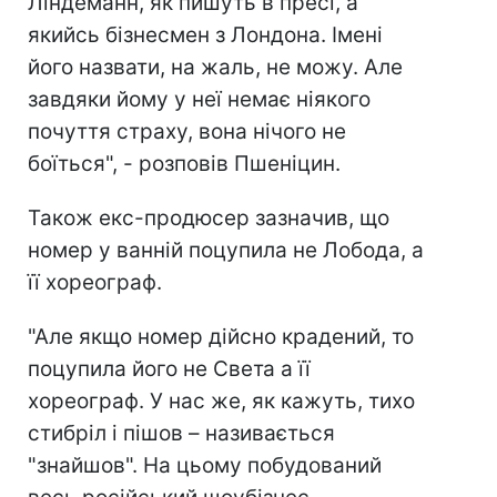
Ліндеманн, як пишуть в пресі, а
якийсь бізнесмен з Лондона. Імені
його назвати, на жаль, не можу. Але
завдяки йому у неї немає ніякого
почуття страху, вона нічого не
боїться", - розповів Пшеніцин.
Також екс-продюсер зазначив, що
номер у ванній поцупила не Лобода, а
її хореограф.
"Але якщо номер дійсно крадений, то
поцупила його не Света а її
хореограф. У нас же, як кажуть, тихо
стибріл і пішов – називається
"знайшов". На цьому побудований