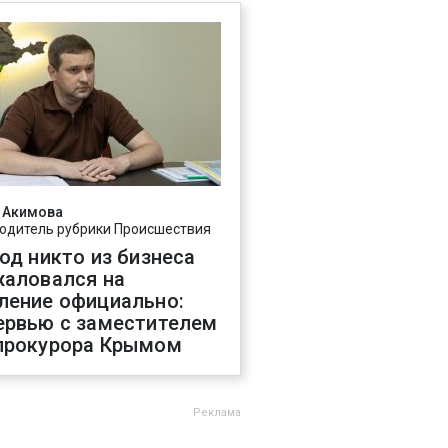
 Акимова
одитель рубрики Происшествия
год никто из бизнеса
жаловался на
ление официально:
ервью с заместителем
прокурора Крымом