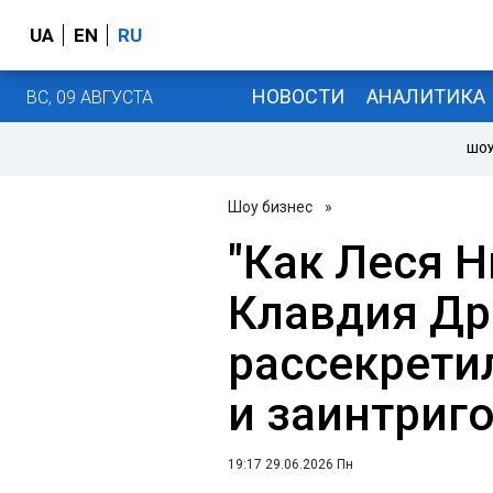
UA
EN
RU
НОВОСТИ
АНАЛИТИКА
ВС, 09 АВГУСТА
ШОУ
Шоу бизнес
»
"Как Леся Н
Клавдия Др
рассекрети
и заинтриг
19:17 29.06.2026 Пн