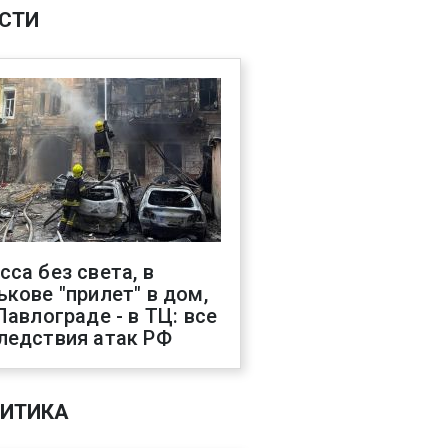
СТИ
сса без света, в
ькове "прилет" в дом,
 Павлограде - в ТЦ: все
ледствия атак РФ
ИТИКА