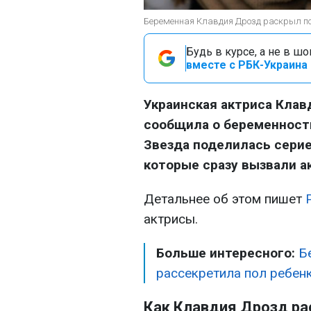
Беременная Клавдия Дрозд раскрыл по
Будь в курсе, а не в ш
вместе с РБК-Украина 
Украинская актриса Клав
сообщила о беременности
Звезда поделилась серие
которые сразу вызвали а
Детальнее об этом пишет
актрисы.
Больше интересного:
Б
рассекретила пол ребен
Как Клавдия Дрозд ра