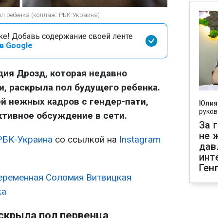
л ребенка (коллаж: РБК-Украина)
оке! Добавь содержание своей ленте
в Google
дия Дрозд, которая недавно
, раскрыла пол будущего ребенка.
й нежных кадров с гендер-пати,
Юлия
руков
ктивное обсуждение в сети.
За 
не 
РБК-Украина
со ссылкой на
Instagram
дав
инт
Ген
еременная Соломия Витвицкая
ка
скрыла пол первенца