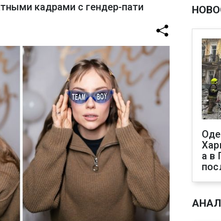
тными кадрами с гендер-пати
НОВО
Оде
Хар
а в
пос
АНАЛ