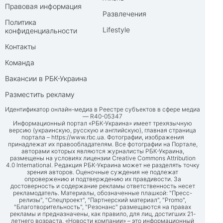
Правовая информация
Развлечения
Политика
Lifestyle
конфиденциальности
Контакты
Команда
Вакансии в РБК-Украина
Разместить рекламу
Идентификатор онлайн-медиа в Реестре субъектов в сфере медиа
— R40-05347
Информационный портал «РБК-Украина» имеет трехязычную
версию (украинскую, русскую и английскую), главная страница
портала –
https://www.rbc.ua
. Фотографии, изображения
принадлежат их правообладателям. Все фотографии на Портале,
авторами которых являются журналисты РБК-Украина,
размещены на условиях лицензии Creative Commons Attribution
4.0 International. Редакция РБК-Украина может не разделять точку
зрения авторов. Оценочные суждения не подлежат
опровержению и подтверждению их правдивости. За
достоверность и содержание рекламы ответственность несет
рекламодатель. Материалы, обозначенные плашкой: "Пресс-
релизы", "Спецпроект", "Партнерский материал", "Promo",
"Благотворительность", "Резонанс" размещаются на правах
рекламы и предназначены, как правило, для лиц, достигших 21-
летнего возраста. «Новости компании» – это информационный