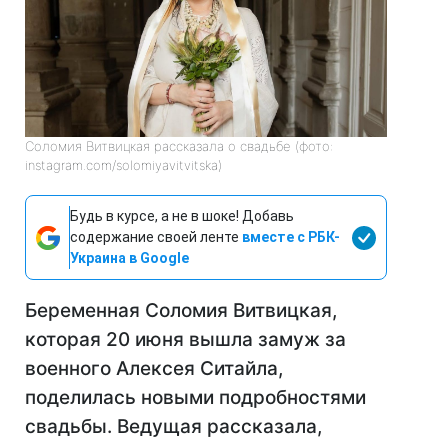
Соломия Витвицкая рассказала о свадьбе (фото:
instagram.com/solomiyavitvitska)
Будь в курсе, а не в шоке! Добавь
содержание своей ленте
вместе с РБК-
Украина в Google
Беременная Соломия Витвицкая,
которая 20 июня вышла замуж за
военного Алексея Ситайла,
поделилась новыми подробностями
свадьбы. Ведущая рассказала,