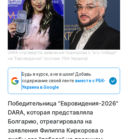
DARA опровергла заявление Киркорова о "его победе"
на "Евровидении" (коллаж: РБК-Украина)
Будь в курсе, а не в шоке! Добавь
содержание своей ленте
вместе с РБК-
Украина в Google
Победительница "Евровидения-2026"
DARA, которая представляла
Болгарию, отреагировала на
заявления Филиппа Киркорова о