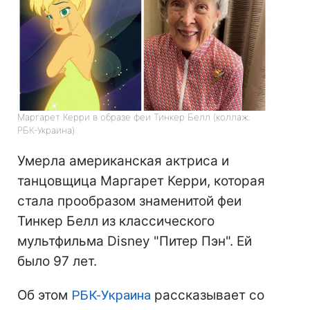
Маргарет Керри в образе феи Тинкер Белл (коллаж:
РБК-Украина)
Умерла американская актриса и
танцовщица Маргарет Керри, которая
стала прообразом знаменитой феи
Тинкер Белл из классического
мультфильма Disney "Питер Пэн". Ей
было 97 лет.
Об этом
РБК-Украина
рассказывает со