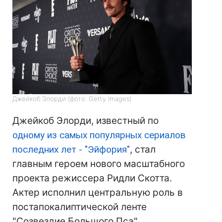
Джейкоб Элорди (фото: Getty Images)
Джейкоб Элорди, известный по
одному из самых популярных сериалов
последних лет - "Эйфория"
, стал
главным героем нового масштабного
проекта режиссера Ридли Скотта.
Актер исполнил центральную роль в
постапокалиптической ленте
"Созвездие Большого Пса".