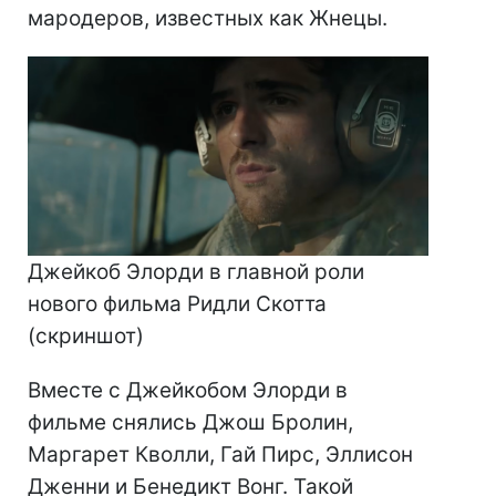
мародеров, известных как Жнецы.
Джейкоб Элорди в главной роли
нового фильма Ридли Скотта
(скриншот)
Вместе с Джейкобом Элорди в
фильме снялись Джош Бролин,
Маргарет Кволли, Гай Пирс, Эллисон
Дженни и Бенедикт Вонг. Такой