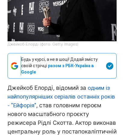
Джейкоб Елорді (фото: Getty Images)
Будь у курсі, а не в шоці! Додай змісту
своїй стрічці
разом з РБК-Україна в
Google
Джейкоб Елорді, відомий за
одним із
найпопулярніших серіалів останніх років
- "Ейфорія"
, став головним героєм
нового масштабного проєкту
режисера Рідлі Скотта. Актор виконав
центральну роль у постапокаліптичній