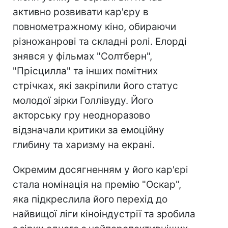
активно розвивати кар'єру в
повнометражному кіно, обираючи
різножанрові та складні ролі. Елорді
знявся у фільмах "Солтберн",
"Прісцилла" та інших помітних
стрічках, які закріпили його статус
молодої зірки Голлівуду. Його
акторську гру неодноразово
відзначали критики за емоційну
глибину та харизму на екрані.
Окремим досягненням у його кар'єрі
стала номінація на премію "Оскар",
яка підкреслила його перехід до
найвищої ліги кіноіндустрії та зробила