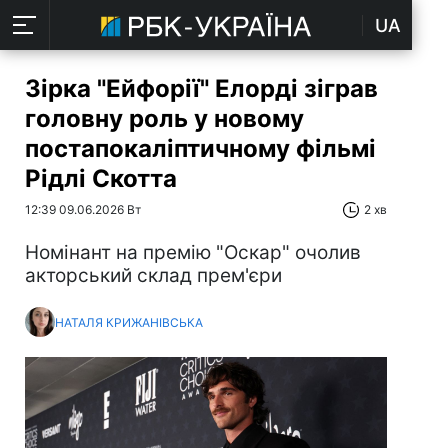
UA
Зірка "Ейфорії" Елорді зіграв
головну роль у новому
постапокаліптичному фільмі
Рідлі Скотта
12:39 09.06.2026 Вт
2 хв
Номінант на премію "Оскар" очолив
акторський склад прем'єри
НАТАЛЯ КРИЖАНІВСЬКА