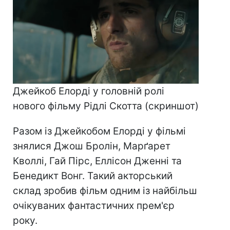
Джейкоб Елорді у головній ролі
нового фільму Рідлі Скотта (скриншот)
Разом із Джейкобом Елорді у фільмі
знялися Джош Бролін, Марґарет
Кволлі, Гай Пірс, Еллісон Дженні та
Бенедикт Вонг. Такий акторський
склад зробив фільм одним із найбільш
очікуваних фантастичних прем'єр
року.