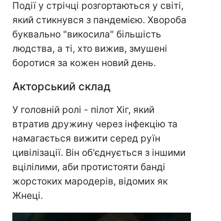
Події у стрічці розгортаються у світі,
який стикнувся з пандемією. Хвороба
буквально "викосила" більшість
людства, а ті, хто вижив, змушені
боротися за кожен новий день.
Акторський склад
У головній ролі - пілот Хіг, який
втратив дружину через інфекцію та
намагається вижити серед руїн
цивілізації. Він об'єднується з іншими
вцілілими, аби протистояти банді
жорстоких мародерів, відомих як
Жнеці.