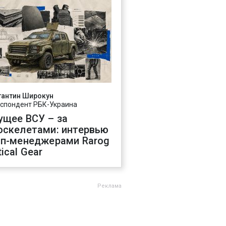
тантин Широкун
спондент РБК-Украина
ущее ВСУ – за
оскелетами: интервью
оп-менеджерами Rarog
ical Gear