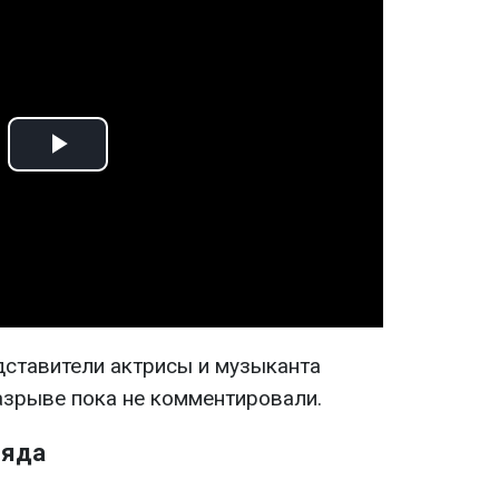
Play
Video
дставители актрисы и музыканта
зрыве пока не комментировали.
ляда