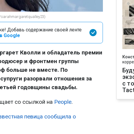
/sarahmargaretqualley23)
оке! Добавь содержание своей ленте
в Google
ргарет Кволли и обладатель премии
Конс
продюсер и фронтмен группы
корре
фф больше не вместе. По
Буд
экз
супруги разорвали отношения за
с т
ретьей годовщины свадьбы.
Tact
щает со ссылкой на
People
.
звестная певица сообщила о