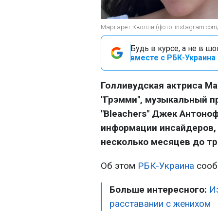
Маргарет Кволли (фото: instagram.com
Будь в курсе, а не в ш
вместе с РБК-Украина 
Голливудская актриса Ма
"Грэмми", музыкальный 
"Bleachers" Джек Антоно
информации инсайдеров, 
несколько месяцев до т
Об этом
РБК-Украина
сооб
Больше интересного:
И
расставании с женихом