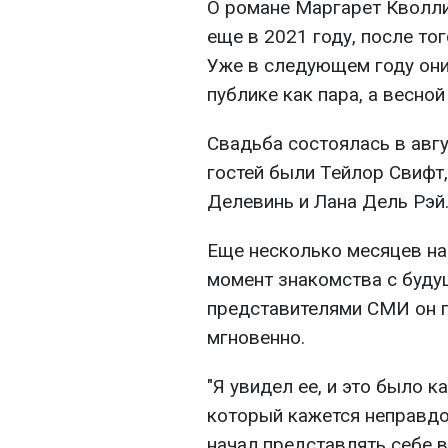
О романе Маргарет Кволли
еще в 2021 году, после тог
Уже в следующем году они
публике как пара, а весно
Свадьба состоялась в авгу
гостей были Тейлор Свифт,
Делевинь и Лана Дель Рэй
Еще несколько месяцев н
момент знакомства с будущ
представителями СМИ он г
мгновенно.
"Я увидел ее, и это было к
который кажется неправдо
начал представлять себе 