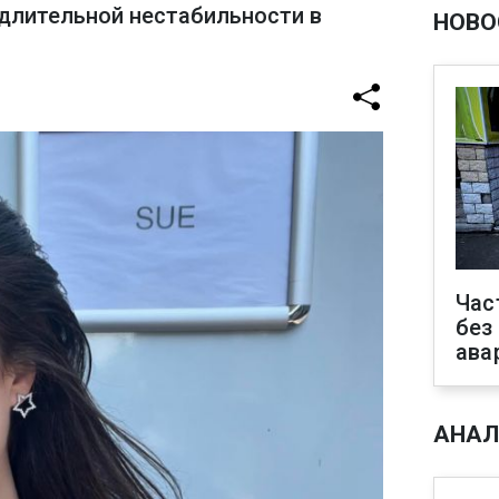
длительной нестабильности в
НОВО
Час
без
ава
АНАЛ