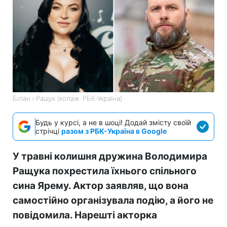
Білан і Ращук (колаж: РБК-Україна)
Будь у курсі, а не в шоці! Додай змісту своїй
стрічці
разом з РБК-Україна в Google
У травні колишня дружина Володимира
Ращука похрестила їхнього спільного
сина Ярему. Актор заявляв, що вона
самостійно організувала подію, а його не
повідомила. Нарешті акторка