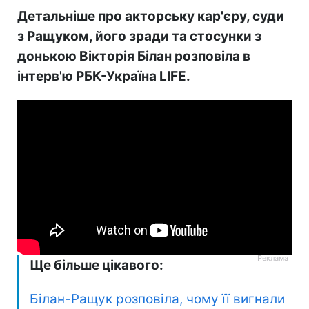
Детальніше про акторську кар'єру, суди
з Ращуком, його зради та стосунки з
донькою Вікторія Білан розповіла в
інтерв'ю РБК-Україна LIFE.
Ще більше цікавого:
Білан-Ращук розповіла, чому її вигнали