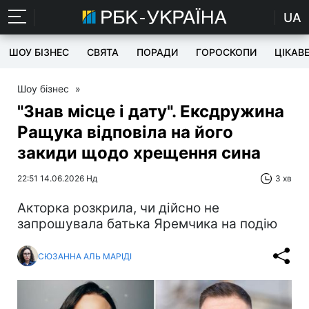
UA
ШОУ БІЗНЕС
СВЯТА
ПОРАДИ
ГОРОСКОПИ
ЦІКАВ
Шоу бізнес
»
"Знав місце і дату". Ексдружина
Ращука відповіла на його
закиди щодо хрещення сина
22:51 14.06.2026 Нд
3 хв
Акторка розкрила, чи дійсно не
запрошувала батька Яремчика на подію
СЮЗАННА АЛЬ МАРІДІ