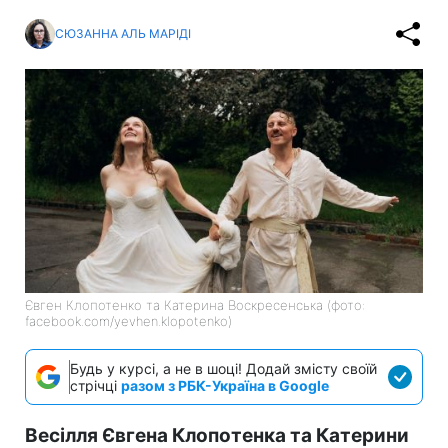
СЮЗАННА АЛЬ МАРІДІ
Євген Клопотенко та Катерина Воскресенська (фото:
facebook.com/yevhen.klopotenko)
Будь у курсі, а не в шоці! Додай змісту своїй
стрічці
разом з РБК-Україна в Google
Весілля Євгена Клопотенка та Катерини