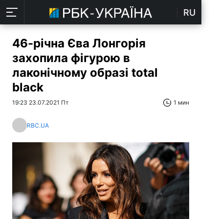
RU
46-річна Єва Лонгорія
захопила фігурою в
лаконічному образі total
black
19:23 23.07.2021 Пт
1 мин
RBC.UA