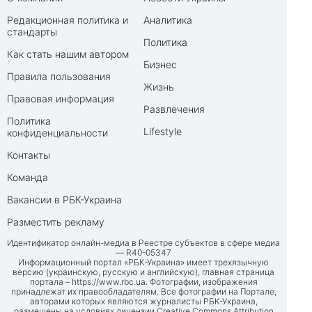
Редакционная политика и
Аналитика
стандарты
Политика
Как стать нашим автором
Бизнес
Правила пользования
Жизнь
Правовая информация
Развлечения
Политика
Lifestyle
конфиденциальности
Контакты
Команда
Вакансии в РБК-Украина
Разместить рекламу
Идентификатор онлайн-медиа в Реестре субъектов в сфере медиа
— R40-05347
Информационный портал «РБК-Украина» имеет трехязычную
версию (украинскую, русскую и английскую), главная страница
портала –
https://www.rbc.ua
. Фотографии, изображения
принадлежат их правообладателям. Все фотографии на Портале,
авторами которых являются журналисты РБК-Украина,
размещены на условиях лицензии Creative Commons Attribution