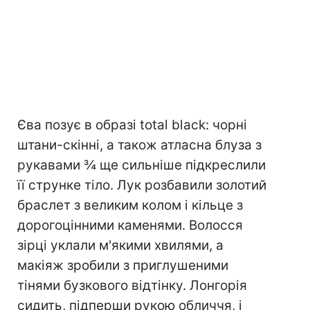
Єва позує в образі total black: чорні
штани-скінні, а також атласна блуза з
рукавами ¾ ще сильніше підкреслили
її струнке тіло. Лук розбавили золотий
браслет з великим колом і кільце з
дорогоцінними каменями. Волосся
зірці уклали м'якими хвилями, а
макіяж зробили з приглушеними
тінями бузкового відтінку. Лонгорія
сидить, підперши рукою обличчя, і