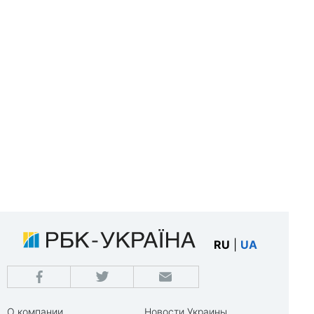
RU
|
UA
О компании
Новости Украины