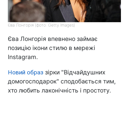
Єва Лонгорія (фото: Getty Images)
Єва Лонгорія впевнено займає
позицію ікони стилю в мережі
Instagram.
Новий образ
зірки "Відчайдушних
домогосподарок" сподобається тим,
хто любить лаконічність і простоту.