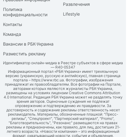
Развлечения
Политика
Lifestyle
конфиденциальности
Контакты
Команда
Вакансии в РБК-Украина
Разместить рекламу
Идентификатор онлайн-медиа в Реестре субъектов в сфере медиа
— R40-05347
Информационный портал «РБК-Украина» имеет трехязычную
версию (украинскую, русскую и английскую), главная страница
портала –
https://www.rbc.ua
. Фотографии, изображения
принадлежат их правообладателям. Все фотографии на Портале,
авторами которых являются журналисты РБК-Украина,
размещены на условиях лицензии Creative Commons Attribution
4.0 International. Редакция РБК-Украина может не разделять точку
зрения авторов. Оценочные суждения не подлежат
опровержению и подтверждению их правдивости. За
достоверность и содержание рекламы ответственность несет
рекламодатель. Материалы, обозначенные плашкой: "Пресс-
релизы", "Спецпроект", "Партнерский материал", "Promo",
"Благотворительность", "Резонанс" размещаются на правах
рекламы и предназначены, как правило, для лиц, достигших 21-
летнего возраста. «Новости компании» – это информационный
формат, охватывающий новости, события и объявления,