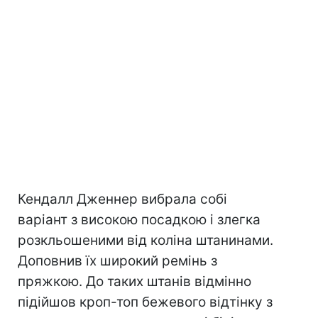
Кендалл Дженнер вибрала собі
варіант з високою посадкою і злегка
розкльошеними від коліна штанинами.
Доповнив їх широкий ремінь з
пряжкою. До таких штанів відмінно
підійшов кроп-топ бежевого відтінку з