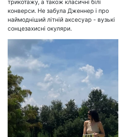
трикотажу, а також класичні білі
конверси. Не забула Дженнер і про
наймодніший літній аксесуар - вузькі
сонцезахисні окуляри.