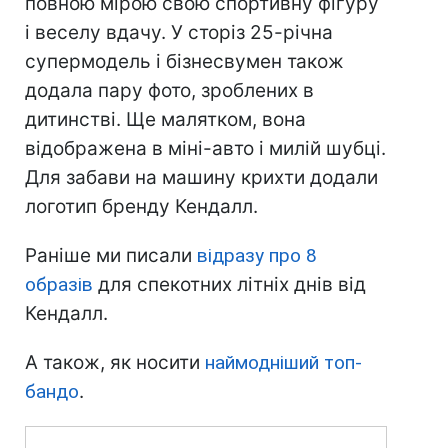
повною мірою свою спортивну фігуру
і веселу вдачу. У сторіз 25-річна
супермодель і бізнесвумен також
додала пару фото, зроблених в
дитинстві. Ще малятком, вона
відображена в міні-авто і милій шубці.
Для забави на машину крихти додали
логотип бренду Кендалл.
Раніше ми писали
відразу про 8
образів
для спекотних літніх днів від
Кендалл.
А також, як носити
наймодніший топ-
бандо
.