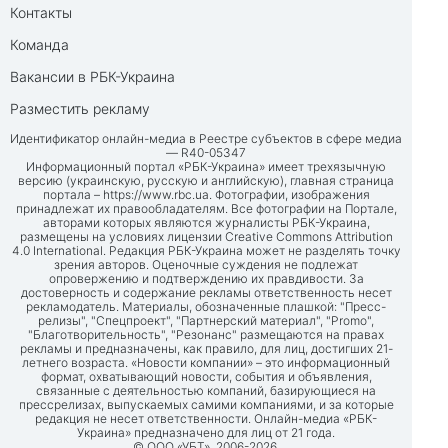
Контакты
Команда
Вакансии в РБК-Украина
Разместить рекламу
Идентификатор онлайн-медиа в Реестре субъектов в сфере медиа
— R40-05347
Информационный портал «РБК-Украина» имеет трехязычную
версию (украинскую, русскую и английскую), главная страница
портала –
https://www.rbc.ua
. Фотографии, изображения
принадлежат их правообладателям. Все фотографии на Портале,
авторами которых являются журналисты РБК-Украина,
размещены на условиях лицензии Creative Commons Attribution
4.0 International. Редакция РБК-Украина может не разделять точку
зрения авторов. Оценочные суждения не подлежат
опровержению и подтверждению их правдивости. За
достоверность и содержание рекламы ответственность несет
рекламодатель. Материалы, обозначенные плашкой: "Пресс-
релизы", "Спецпроект", "Партнерский материал", "Promo",
"Благотворительность", "Резонанс" размещаются на правах
рекламы и предназначены, как правило, для лиц, достигших 21-
летнего возраста. «Новости компании» – это информационный
формат, охватывающий новости, события и объявления,
связанные с деятельностью компаний, базирующиеся на
прессрелизах, выпускаемых самими компаниями, и за которые
редакция не несет ответственности. Онлайн-медиа «РБК-
Украина» предназначено для лиц от 21 года.
© ООО «УБТ», 2006-2026.