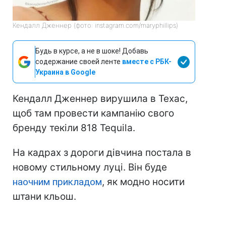
Кендалл Дженнер (фото: instagram.com/maryphillips)
Будь в курсе, а не в шоке! Добавь
содержание своей ленте
вместе с РБК-
Украина в Google
Кендалл Дженнер вирушила в Техас,
щоб там провести кампанію свого
бренду текіли 818 Tequila.
На кадрах з дороги дівчина постала в
новому стильному луці. Він буде
наочним прикладом
, як модно носити
штани кльош.