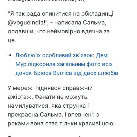
"Я так рада опинитися на обкладинці
@vogueindia!", - написала Сальма,
додавши, что неймовірно вдячна за
це.
Люблю їх особливий зв'язок: Демі
Мур підкорила загальним фото всіх
дочок Брюса Вілліса від двох шлюбів
У мережі піднявся справжній
ажіотаж. Фанати не можуть
намилуватися, яка струнка і
прекрасна Сальма. І впевнені: з
роками вона стає тільки красивішою.