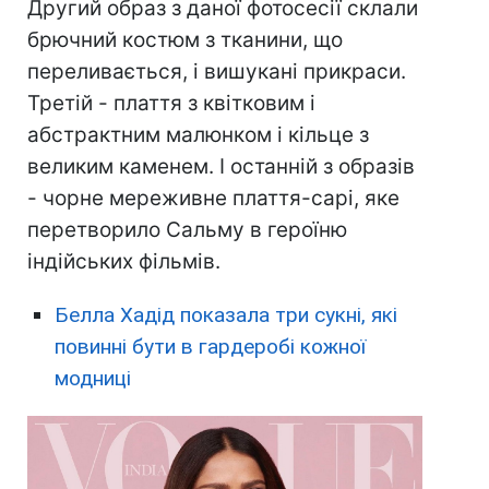
Другий образ з даної фотосесії склали
брючний костюм з тканини, що
переливається, і вишукані прикраси.
Третій - плаття з квітковим і
абстрактним малюнком і кільце з
великим каменем. І останній з образів
- чорне мереживне плаття-сарі, яке
перетворило Сальму в героїню
індійських фільмів.
Белла Хадід показала три сукні, які
повинні бути в гардеробі кожної
модниці