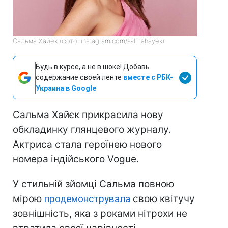
Сальма Хайек (фото: instagram.com/salmahayek)
Будь в курсе, а не в шоке! Добавь
содержание своей ленте
вместе с РБК-
Украина в Google
Сальма Хайєк прикрасила нову
обкладинку глянцевого журналу.
Актриса стала героїнею нового
номера індійського Vogue.
У стильній зйомці Сальма повною
мірою
продемонструвала
свою квітучу
зовнішність, яка з роками нітрохи не