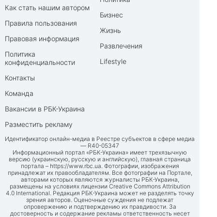
Как стать нашим автором
Бизнес
Правила пользования
Жизнь
Правовая информация
Развлечения
Политика
Lifestyle
конфиденциальности
Контакты
Команда
Вакансии в РБК-Украина
Разместить рекламу
Идентификатор онлайн-медиа в Реестре субъектов в сфере медиа
— R40-05347
Информационный портал «РБК-Украина» имеет трехязычную
версию (украинскую, русскую и английскую), главная страница
портала –
https://www.rbc.ua
. Фотографии, изображения
принадлежат их правообладателям. Все фотографии на Портале,
авторами которых являются журналисты РБК-Украина,
размещены на условиях лицензии Creative Commons Attribution
4.0 International. Редакция РБК-Украина может не разделять точку
зрения авторов. Оценочные суждения не подлежат
опровержению и подтверждению их правдивости. За
достоверность и содержание рекламы ответственность несет