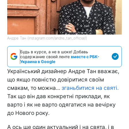
Андре Тан (instagram.com/andre_tan_official/)
Будь в курсе, а не в шоке! Добавь
содержание своей ленте
вместе с РБК-
Украина в Google
Український дизайнер Андре Тан вважає,
що якщо повністю довіритися своїм
смакам, то можна...
зганьбитися на святі.
Так що він дав конкретні приклади, як
варто і як не варто одягатися на вечірку
до Нового року.
А ось ще один актуальний і на свята, і в