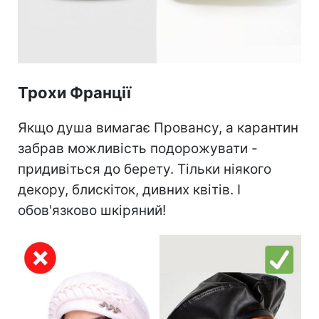
Трохи Франції
Якщо душа вимагає Провансу, а карантин
забрав можливість подорожувати -
придивіться до берету. Тільки ніякого
декору, блискіток, дивних квітів. І
обов'язково шкіряний!