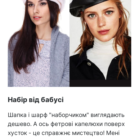
Набір від бабусі
Шапка і шарф "наборчиком" виглядають
дешево. А ось фетрові капелюхи поверх
хусток - це справжнє мистецтво! Мені