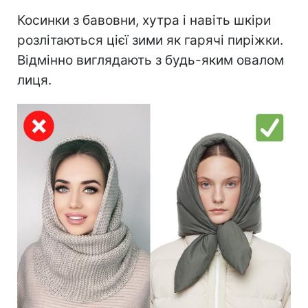
Косинки з бавовни, хутра і навіть шкіри
розлітаються цієї зими як гарячі пиріжки.
Відмінно виглядають з будь-яким овалом
лиця.