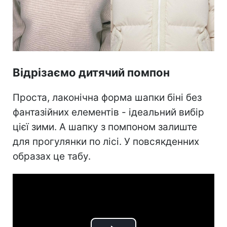
Відрізаємо дитячий помпон
Проста, лаконічна форма шапки біні без
фантазійних елементів - ідеальний вибір
цієї зими. А шапку з помпоном залиште
для прогулянки по лісі. У повсякденних
образах це табу.