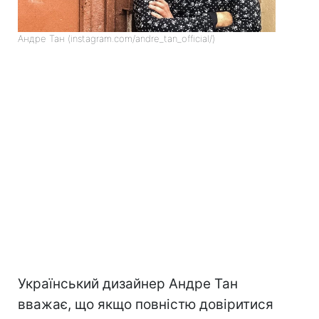
Андре Тан (instagram.com/andre_tan_official/)
Український дизайнер Андре Тан
вважає, що якщо повністю довіритися