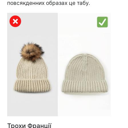
повсякденних образах це табу.
Трохи Франції