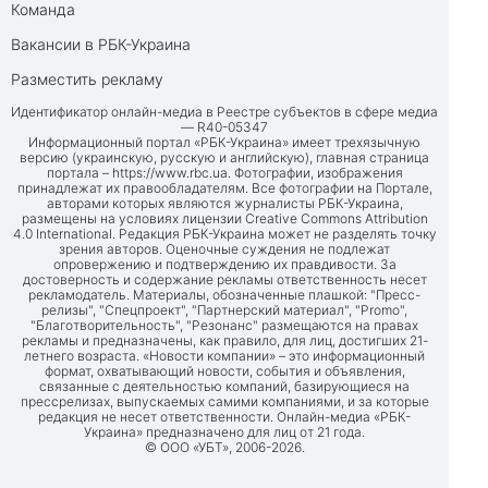
Команда
Вакансии в РБК-Украина
Разместить рекламу
Идентификатор онлайн-медиа в Реестре субъектов в сфере медиа
— R40-05347
Информационный портал «РБК-Украина» имеет трехязычную
версию (украинскую, русскую и английскую), главная страница
портала –
https://www.rbc.ua
. Фотографии, изображения
принадлежат их правообладателям. Все фотографии на Портале,
авторами которых являются журналисты РБК-Украина,
размещены на условиях лицензии Creative Commons Attribution
4.0 International. Редакция РБК-Украина может не разделять точку
зрения авторов. Оценочные суждения не подлежат
опровержению и подтверждению их правдивости. За
достоверность и содержание рекламы ответственность несет
рекламодатель. Материалы, обозначенные плашкой: "Пресс-
релизы", "Спецпроект", "Партнерский материал", "Promo",
"Благотворительность", "Резонанс" размещаются на правах
рекламы и предназначены, как правило, для лиц, достигших 21-
летнего возраста. «Новости компании» – это информационный
формат, охватывающий новости, события и объявления,
связанные с деятельностью компаний, базирующиеся на
прессрелизах, выпускаемых самими компаниями, и за которые
редакция не несет ответственности. Онлайн-медиа «РБК-
Украина» предназначено для лиц от 21 года.
© ООО «УБТ», 2006-2026.