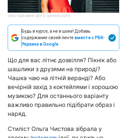
Ілюстративне фото (pexels.com)
Будь в курсе, а не в шоке! Добавь
содержание своей ленте
вместе с РБК-
Украина в Google
Що для вас літнє дозвілля? Пікнік або
шашлики з друзями на природі?
Чашка чаю на літній веранді? Або
вечірній захід з коктейлями і хорошою
музикою? Для останнього варіанту
важливо правильно підібрати образ і
наряд.
Стиліст Ольга Чистова зібрала у
своєму
Instagram
ідеї, як стильно