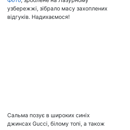
Фото
, зроблене на Лазурному
узбережжі, зібрало масу захоплених
відгуків. Надихаємося!
Сальма позує в широких синіх
джинсах Gucci, білому топі, а також