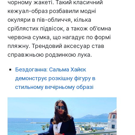
чорному жакеті. Такий класичний
кежуал-образ розбавили модні
окуляри в пів-обличчя, кілька
сріблястих підвісок, а також об'ємна
червона сумка, що нагадує по формі
пляжну. Трендовий аксесуар став
справжньою родзинкою лука.
Бездоганна: Сальма Хайєк
демонструє розкішну фігуру в
стильному вечірньому образі