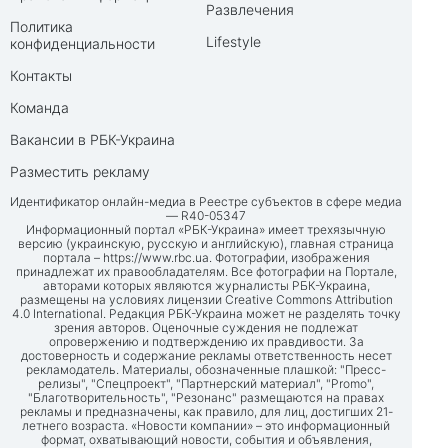
Развлечения
Политика
Lifestyle
конфиденциальности
Контакты
Команда
Вакансии в РБК-Украина
Разместить рекламу
Идентификатор онлайн-медиа в Реестре субъектов в сфере медиа
— R40-05347
Информационный портал «РБК-Украина» имеет трехязычную
версию (украинскую, русскую и английскую), главная страница
портала –
https://www.rbc.ua
. Фотографии, изображения
принадлежат их правообладателям. Все фотографии на Портале,
авторами которых являются журналисты РБК-Украина,
размещены на условиях лицензии Creative Commons Attribution
4.0 International. Редакция РБК-Украина может не разделять точку
зрения авторов. Оценочные суждения не подлежат
опровержению и подтверждению их правдивости. За
достоверность и содержание рекламы ответственность несет
рекламодатель. Материалы, обозначенные плашкой: "Пресс-
релизы", "Спецпроект", "Партнерский материал", "Promo",
"Благотворительность", "Резонанс" размещаются на правах
рекламы и предназначены, как правило, для лиц, достигших 21-
летнего возраста. «Новости компании» – это информационный
формат, охватывающий новости, события и объявления,