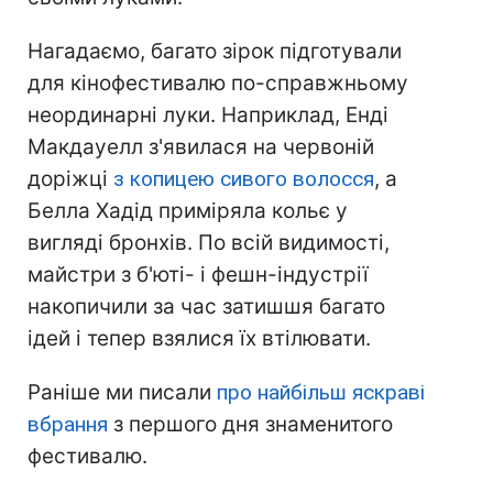
Нагадаємо, багато зірок підготували
для кінофестивалю по-справжньому
неординарні луки. Наприклад, Енді
Макдауелл з'явилася на червоній
доріжці
з копицею сивого волосся
, а
Белла Хадід приміряла кольє у
вигляді бронхів. По всій видимості,
майстри з б'юті- і фешн-індустрії
накопичили за час затишшя багато
ідей і тепер взялися їх втілювати.
Раніше ми писали
про найбільш яскраві
вбрання
з першого дня знаменитого
фестивалю.