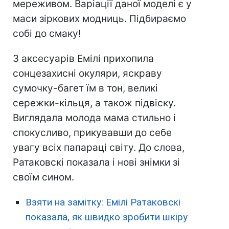
мереживом. Варіації даної моделі є у
маси зіркових модниць. Підбираємо
собі до смаку!
З аксесуарів Емілі прихопила
сонцезахисні окуляри, яскраву
сумочку-багет їм в тон, великі
сережки-кільця, а також підвіску.
Виглядала молода мама стильно і
спокусливо, прикувавши до себе
увагу всіх папараці світу. До слова,
Ратаковскі показала і нові знімки зі
своїм сином.
Взяти на замітку: Емілі Ратаковскі
показала, як швидко зробити шкіру