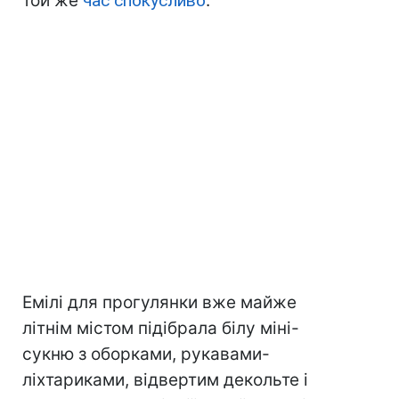
той же
час спокусливо
.
Емілі для прогулянки вже майже
літнім містом підібрала білу міні-
сукню з оборками, рукавами-
ліхтариками, відвертим декольте і