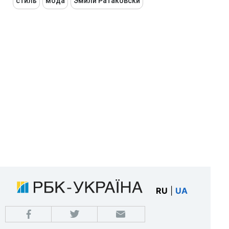
стиль
мода
Эмили Ратаковски
RU
|
UA