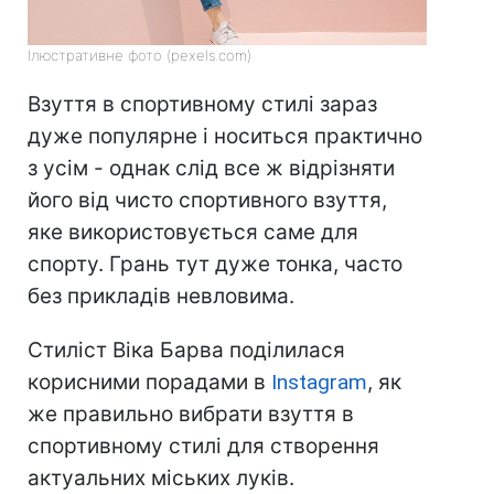
Ілюстративне фото (pexels.com)
Взуття в спортивному стилі зараз
дуже популярне і носиться практично
з усім - однак слід все ж відрізняти
його від чисто спортивного взуття,
яке використовується саме для
спорту. Грань тут дуже тонка, часто
без прикладів невловима.
Стиліст Віка Барва поділилася
корисними порадами в
Instagram
, як
же правильно вибрати взуття в
спортивному стилі для створення
актуальних міських луків.