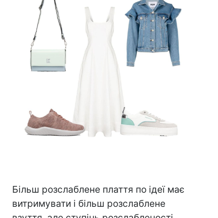
⠀
Більш розслаблене плаття по ідеї має
витримувати і більш розслаблене
взуття, але ступінь розслабленості