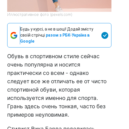
Иллюстративное фото (pexels.com)
Будь у курсі, а не в шоці! Додай змісту
своїй стрічці
разом з РБК-Україна в
Google
Обувь в спортивном стиле сейчас
очень популярна и носится
практически со всем - однако
следует все же отличать ее от чисто
спортивной обуви, которая
используется именно для спорта.
Грань здесь очень тонкая, часто без
примеров неуловимая.
Стилист Вика Барва поделилась