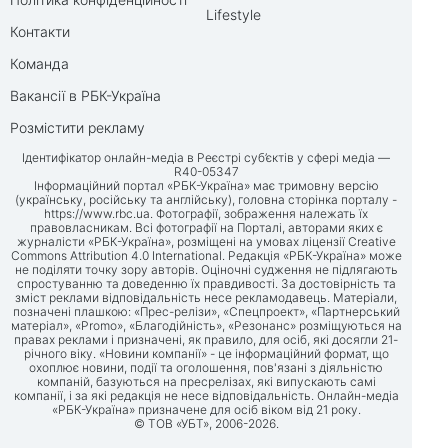
Lifestyle
Контакти
Команда
Вакансії в РБК-Україна
Розмістити рекламу
Ідентифікатор онлайн-медіа в Реєстрі суб’єктів у сфері медіа —
R40-05347
Інформаційний портал «РБК-Україна» має тримовну версію
(українську, російську та англійську), головна сторінка порталу -
https://www.rbc.ua
. Фотографії, зображення належать їх
правовласникам. Всі фотографії на Порталі, авторами яких є
журналісти «РБК-Україна», розміщені на умовах ліцензії Creative
Commons Attribution 4.0 International. Редакція «РБК-Україна» може
не поділяти точку зору авторів. Оціночні судження не підлягають
спростуванню та доведенню їх правдивості. За достовірність та
зміст реклами відповідальність несе рекламодавець. Матеріали,
позначені плашкою: «Прес-релізи», «Спецпроект», «Партнерський
матеріал», «Promo», «Благодійність», «Резонанс» розміщуються на
правах реклами і призначені, як правило, для осіб, які досягли 21-
річного віку. «Новини компанії» - це інформаційний формат, що
охоплює новини, події та оголошення, пов'язані з діяльністю
компаній, базуються на пресрелізах, які випускають самі
компанії, і за які редакція не несе відповідальність. Онлайн-медіа
«РБК-Україна» призначене для осіб віком від 21 року.
© ТОВ «УБТ», 2006-2026.