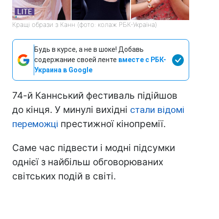
Кращі образи з Канн (фото: колаж РБК-Україна)
Будь в курсе, а не в шоке! Добавь
содержание своей ленте
вместе с РБК-
Украина в Google
74-й Каннський фестиваль підійшов
до кінця. У минулі вихідні
стали відомі
переможці
престижної кінопремії.
Саме час підвести і модні підсумки
однієї з найбільш обговорюваних
світських подій в світі.