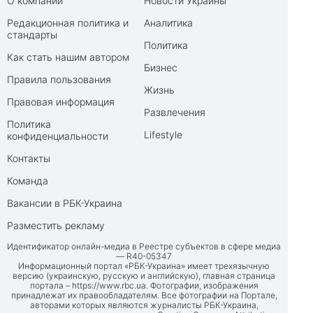
О компании
Новости Украины
Редакционная политика и
Аналитика
стандарты
Политика
Как стать нашим автором
Бизнес
Правила пользования
Жизнь
Правовая информация
Развлечения
Политика
Lifestyle
конфиденциальности
Контакты
Команда
Вакансии в РБК-Украина
Разместить рекламу
Идентификатор онлайн-медиа в Реестре субъектов в сфере медиа
— R40-05347
Информационный портал «РБК-Украина» имеет трехязычную
версию (украинскую, русскую и английскую), главная страница
портала –
https://www.rbc.ua
. Фотографии, изображения
принадлежат их правообладателям. Все фотографии на Портале,
авторами которых являются журналисты РБК-Украина,