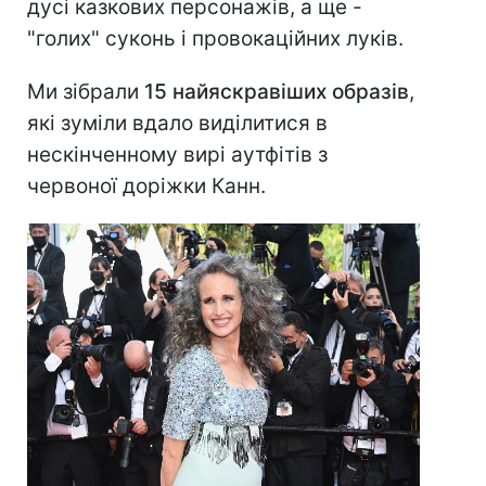
дусі казкових персонажів, а ще -
"голих" суконь і провокаційних луків.
Ми зібрали
15 найяскравіших образів
,
які зуміли вдало виділитися в
нескінченному вирі аутфітів з
червоної доріжки Канн.