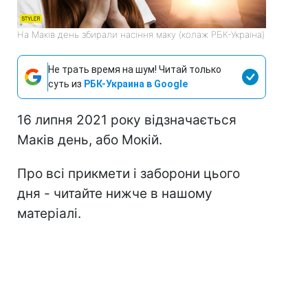
На Маків день збирали насіння маку (колаж РБК-Україна)
Не трать время на шум! Читай только
суть из
РБК-Украина в Google
16 липня 2021 року відзначається
Маків день, або Мокій.
Про всі прикмети і заборони цього
дня - читайте нижче в нашому
матеріалі.