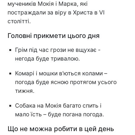
мучеників Мокія і Марка, які
постраждали за віру в Христа в VI
столітті.
Головні прикмети цього дня
Грім під час грози не вщухає -
негода буде тривалою.
Комарі і мошки в'ються колами –
погода буде ясною протягом усього
тижня.
Собака на Мокія багато спить і
мало їсть – буде погана погода.
Що не можна робити в цей день