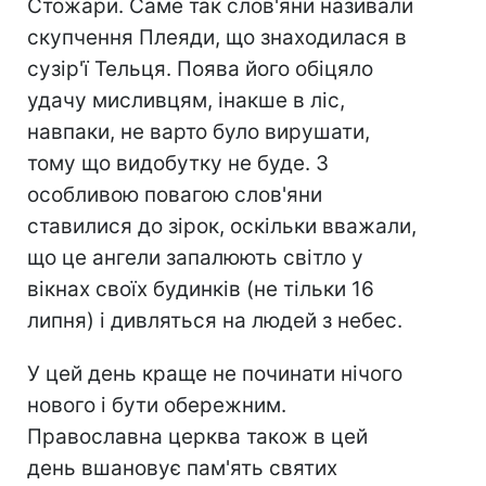
Стожари. Саме так слов'яни називали
скупчення Плеяди, що знаходилася в
сузір'ї Тельця. Поява його обіцяло
удачу мисливцям, інакше в ліс,
навпаки, не варто було вирушати,
тому що видобутку не буде. З
особливою повагою слов'яни
ставилися до зірок, оскільки вважали,
що це ангели запалюють світло у
вікнах своїх будинків (не тільки 16
липня) і дивляться на людей з небес.
У цей день краще не починати нічого
нового і бути обережним.
Православна церква також в цей
день вшановує пам'ять святих