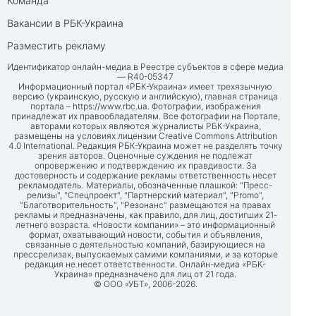
Команда
Вакансии в РБК-Украина
Разместить рекламу
Идентификатор онлайн-медиа в Реестре субъектов в сфере медиа
— R40-05347
Информационный портал «РБК-Украина» имеет трехязычную
версию (украинскую, русскую и английскую), главная страница
портала –
https://www.rbc.ua
. Фотографии, изображения
принадлежат их правообладателям. Все фотографии на Портале,
авторами которых являются журналисты РБК-Украина,
размещены на условиях лицензии Creative Commons Attribution
4.0 International. Редакция РБК-Украина может не разделять точку
зрения авторов. Оценочные суждения не подлежат
опровержению и подтверждению их правдивости. За
достоверность и содержание рекламы ответственность несет
рекламодатель. Материалы, обозначенные плашкой: "Пресс-
релизы", "Спецпроект", "Партнерский материал", "Promo",
"Благотворительность", "Резонанс" размещаются на правах
рекламы и предназначены, как правило, для лиц, достигших 21-
летнего возраста. «Новости компании» – это информационный
формат, охватывающий новости, события и объявления,
связанные с деятельностью компаний, базирующиеся на
прессрелизах, выпускаемых самими компаниями, и за которые
редакция не несет ответственности. Онлайн-медиа «РБК-
Украина» предназначено для лиц от 21 года.
© ООО «УБТ», 2006-2026.