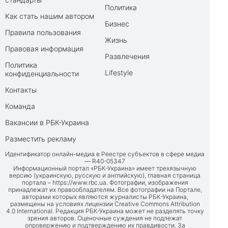
Политика
Как стать нашим автором
Бизнес
Правила пользования
Жизнь
Правовая информация
Развлечения
Политика
Lifestyle
конфиденциальности
Контакты
Команда
Вакансии в РБК-Украина
Разместить рекламу
Идентификатор онлайн-медиа в Реестре субъектов в сфере медиа
— R40-05347
Информационный портал «РБК-Украина» имеет трехязычную
версию (украинскую, русскую и английскую), главная страница
портала –
https://www.rbc.ua
. Фотографии, изображения
принадлежат их правообладателям. Все фотографии на Портале,
авторами которых являются журналисты РБК-Украина,
размещены на условиях лицензии Creative Commons Attribution
4.0 International. Редакция РБК-Украина может не разделять точку
зрения авторов. Оценочные суждения не подлежат
опровержению и подтверждению их правдивости. За