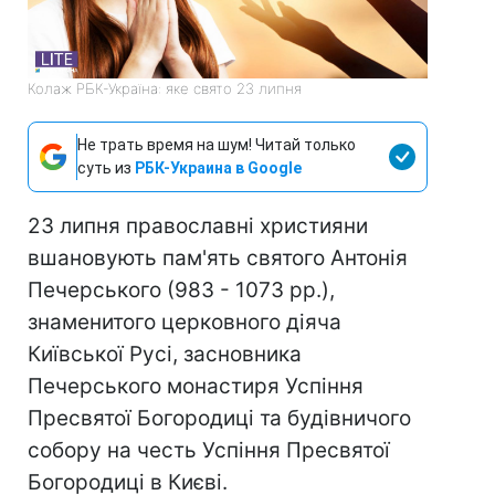
Колаж РБК-Україна: яке свято 23 липня
Не трать время на шум! Читай только
суть из
РБК-Украина в Google
23 липня православні християни
вшановують пам'ять святого Антонія
Печерського (983 - 1073 рр.),
знаменитого церковного діяча
Київської Русі, засновника
Печерського монастиря Успіння
Пресвятої Богородиці та будівничого
собору на честь Успіння Пресвятої
Богородиці в Києві.