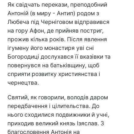
Як свідчать перекази, преподобний
Антоній (в миру - Антип) родом з
Любеча під Черніговом відправився
на гору Афон, де прийняв постриг,
прожив кілька років. Після явлення
ігумену його монастиря уві сні
Богородиці дослухався її вказівки та
повернувся на батьківщину, щоб
сприяти розвитку християнства і
чернецтва.
Святий, як говорили, володів даром
передбачення і цілительства. До
нього сходилися подвижники й учні,
приходив великий князь Ізяслав. З
благословення Антонія на