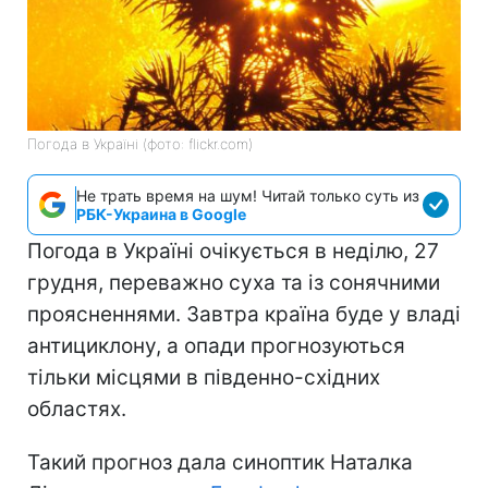
Погода в Україні (фото: flickr.com)
Не трать время на шум! Читай только суть из
РБК-Украина в Google
Погода в Україні очікується в неділю, 27
грудня, переважно суха та із сонячними
проясненнями. Завтра країна буде у владі
антициклону, а опади прогнозуються
тільки місцями в південно-східних
областях.
Такий прогноз дала синоптик Наталка