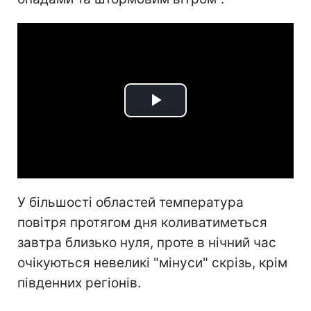
Play
Video
У більшості областей температура
повітря протягом дня коливатиметься
завтра близько нуля, проте в нічний час
очікуються невеликі "мінуси" скрізь, крім
південних регіонів.