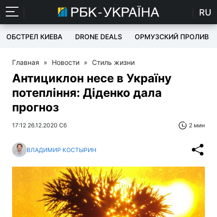
RU
ОБСТРЕЛ КИЕВА
DRONE DEALS
ОРМУЗСКИЙ ПРОЛИВ
Главная
»
Новости
»
Стиль жизни
Антициклон несе в Україну
потепління: Діденко дала
прогноз
17:12 26.12.2020 Сб
2 мин
ВЛАДИМИР КОСТЫРИН