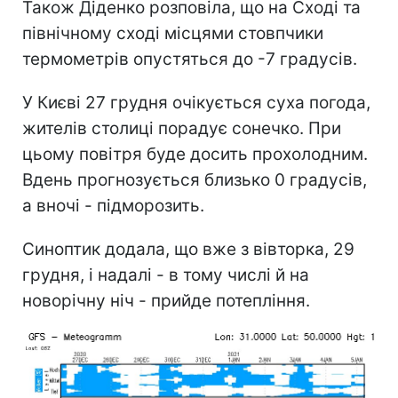
Також Діденко розповіла, що на Сході та
північному сході місцями стовпчики
термометрів опустяться до -7 градусів.
У Києві 27 грудня очікується суха погода,
жителів столиці порадує сонечко. При
цьому повітря буде досить прохолодним.
Вдень прогнозується близько 0 градусів,
а вночі - підморозить.
Синоптик додала, що вже з вівторка, 29
грудня, і надалі - в тому числі й на
новорічну ніч - прийде потепління.