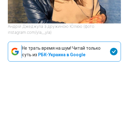
Андрій Джеджула з дружиною Юлією (фото:
instagram.com/yla__yla)
Не трать время на шум! Читай только
суть из
РБК-Украина в Google