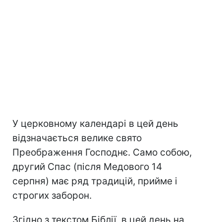
У церковному календарі в цей день
відзначається велике свято
Преображення Господнє. Само собою,
другий Спас (після Медового 14
серпня) має ряд традицій, прийме і
строгих заборон.
Згідно з текстом Біблії, в цей день на