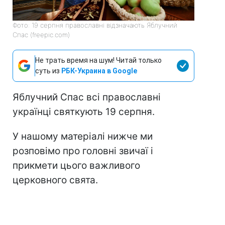
Фото: 19 серпня православні відзначають Яблучний
Спас (freepic.com)
Не трать время на шум! Читай только
суть из
РБК-Украина в Google
Яблучний Спас всі православні
українці святкують 19 серпня.
У нашому матеріалі нижче ми
розповімо про головні звичаї і
прикмети цього важливого
церковного свята.