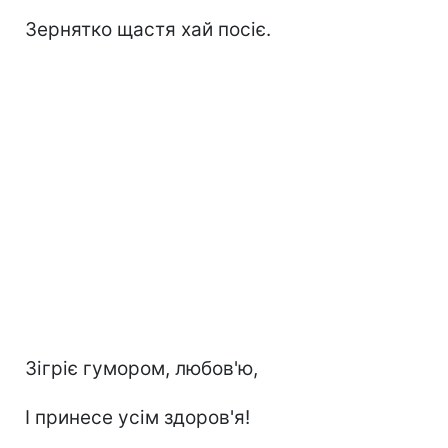
Зернятко щастя хай посіє.
Зігріє гумором, любов'ю,
І принесе усім здоров'я!