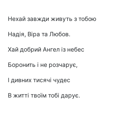
Нехай завжди живуть з тобою
Надія, Віра та Любов.
Хай добрий Ангел із небес
Боронить і не розчарує,
І дивних тисячі чудес
В житті твоїм тобі дарує.