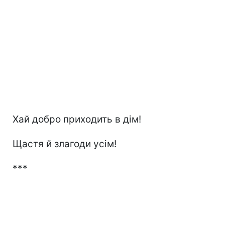
Хай добро приходить в дім!
Щастя й злагоди усім!
***