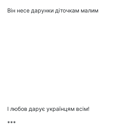
Він несе дарунки діточкам малим
І любов дарує українцям всім!
***