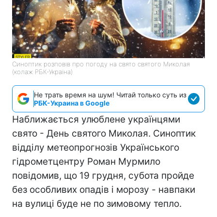
Синоптик розповів про погоду на свято святого Миколая
(колаж РБК-Україна)
Не трать время на шум! Читай только суть из
РБК-Украина в Google
Наближається улюблене українцями
свято - День святого Миколая. Синоптик
відділу метеопрогнозів Українського
гідрометцентру Роман Мурмило
повідомив, що 19 грудня, субота пройде
без особливих опадів і морозу - навпаки
на вулиці буде не по зимовому тепло.