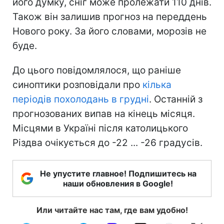
його думку, сніг може пролежати 110 днів.
Також він залишив прогноз на переддень
Нового року. За його словами, морозів не
буде.
До цього повідомлялося, що раніше
синоптики розповідали про
кілька
періодів похолодань в грудні
. Останній з
прогнозованих випав на кінець місяця.
Місцями в Україні після католицького
Різдва очікується до -22 ... -26 градусів.
Не упустите главное! Подпишитесь на
наши обновления в Google!
Или читайте нас там, где вам удобно!