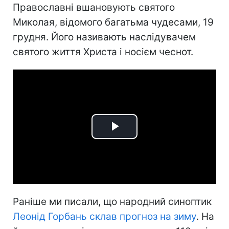
Православні вшановують святого
Миколая, відомого багатьма чудесами, 19
грудня. Його називають наслідувачем
святого життя Христа і носієм чеснот.
Play
Video
Раніше ми писали, що народний синоптик
Леонід Горбань склав прогноз на зиму
. На