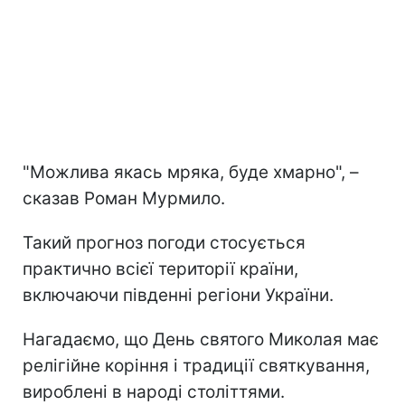
"Можлива якась мряка, буде хмарно", –
сказав Роман Мурмило.
Такий прогноз погоди стосується
практично всієї території країни,
включаючи південні регіони України.
Нагадаємо, що День святого Миколая має
релігійне коріння і традиції святкування,
вироблені в народі століттями.