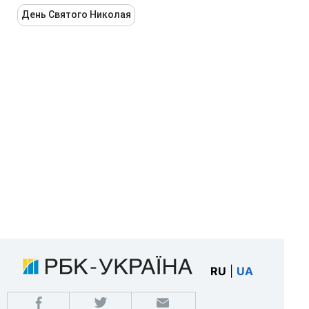
День Святого Николая
RU
|
UA