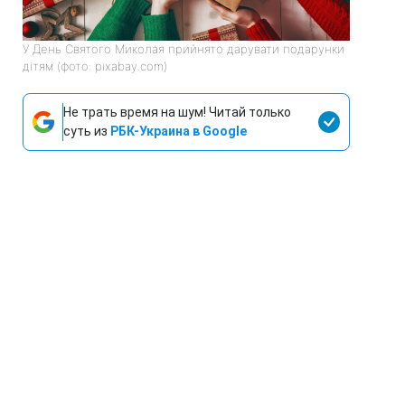
У День Святого Миколая прийнято дарувати подарунки
дітям (фото: pixabay.com)
Не трать время на шум! Читай только
суть из
РБК-Украина в Google