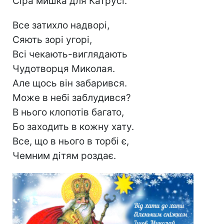
Сіра мишка для Катрусі.
Все затихло надворі,
Сяють зорі угорі,
Всі чекають-виглядають
Чудотворця Миколая.
Але щось він забарився.
Може в небі заблудився?
В нього клопотів багато,
Бо заходить в кожну хату.
Все, що в нього в торбі є,
Чемним дітям роздає.