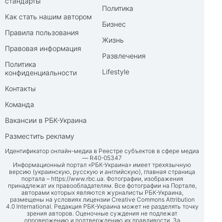
стандарты
Политика
Как стать нашим автором
Бизнес
Правила пользования
Жизнь
Правовая информация
Развлечения
Политика
Lifestyle
конфиденциальности
Контакты
Команда
Вакансии в РБК-Украина
Разместить рекламу
Идентификатор онлайн-медиа в Реестре субъектов в сфере медиа
— R40-05347
Информационный портал «РБК-Украина» имеет трехязычную
версию (украинскую, русскую и английскую), главная страница
портала –
https://www.rbc.ua
. Фотографии, изображения
принадлежат их правообладателям. Все фотографии на Портале,
авторами которых являются журналисты РБК-Украина,
размещены на условиях лицензии Creative Commons Attribution
4.0 International. Редакция РБК-Украина может не разделять точку
зрения авторов. Оценочные суждения не подлежат
опровержению и подтверждению их правдивости. За