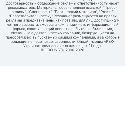
достоверность и содержание рекламы ответственность несет
рекламодатель. Материалы, обозначенные плашкой: "Пресс-
релизы", "Спецпроект", "Партнерский материал", "Promo",
"Благотворительность", "Резонанс" размещаются на правах
рекламы и предназначены, как правило, для лиц, достигших 21-
летнего возраста. «Новости компании» – это информационный
формат, охватывающий новости, события и объявления,
связанные с деятельностью компаний, базирующиеся на
прессрелизах, выпускаемых самими компаниями, и за которые
редакция не несет ответственности. Онлайн-медиа «РБК-
Украина» предназначено для лиц от 21 года.
© ООО «УБТ», 2006-2026.