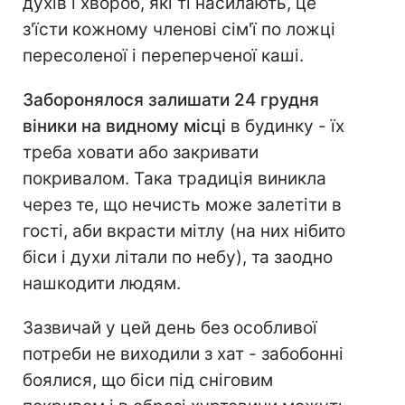
духів і хвороб, які ті насилають, це
з'їсти кожному членові сім'ї по ложці
пересоленої і переперченої каші.
Заборонялося залишати 24 грудня
віники на видному місці
в будинку - їх
треба ховати або закривати
покривалом. Така традиція виникла
через те, що нечисть може залетіти в
гості, аби вкрасти мітлу (на них нібито
біси і духи літали по небу), та заодно
нашкодити людям.
Зазвичай у цей день без особливої
потреби не виходили з хат - забобонні
боялися, що біси під сніговим