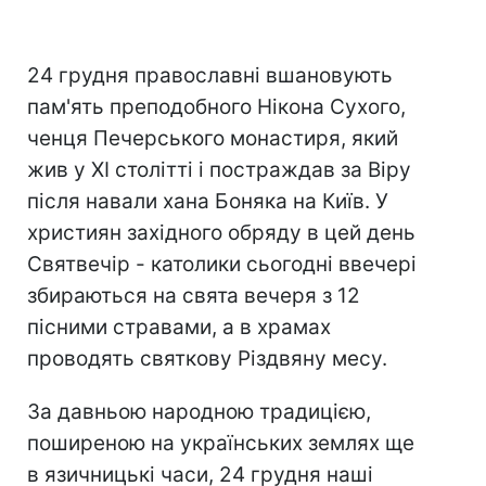
24 грудня православні вшановують
пам'ять преподобного Нікона Сухого,
ченця Печерського монастиря, який
жив у XI столітті і постраждав за Віру
після навали хана Боняка на Київ. У
християн західного обряду в цей день
Святвечір - католики сьогодні ввечері
збираються на свята вечеря з 12
пісними стравами, а в храмах
проводять святкову Різдвяну месу.
За давньою народною традицією,
поширеною на українських землях ще
в язичницькі часи, 24 грудня наші