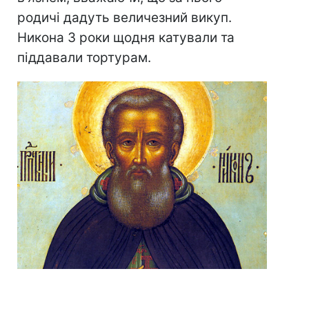
родичі дадуть величезний викуп.
Никона 3 роки щодня катували та
піддавали тортурам.