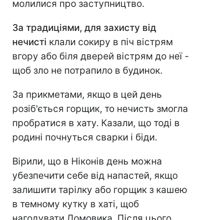
молилися про заступництво.
За традиціями, для захисту від
нечисті
клали сокиру в піч вістрям
вгору або біля дверей вістрям до неї -
щоб зло не потрапило в будинок.
За прикметами, якщо в цей день
розіб'ється горщик, то нечисть змогла
пробратися в хату. Казали, що тоді в
родині почнуться сварки і біди.
Вірили, що в Ніконів день можна
убезпечити себе від напастей, якщо
залишити тарілку або горщик з кашею
в темному кутку в хаті, щоб
нагодувати Домовика. Після цього