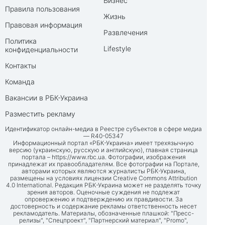
Бизнес
Правила пользования
Жизнь
Правовая информация
Развлечения
Политика
Lifestyle
конфиденциальности
Контакты
Команда
Вакансии в РБК-Украина
Разместить рекламу
Идентификатор онлайн-медиа в Реестре субъектов в сфере медиа
— R40-05347
Информационный портал «РБК-Украина» имеет трехязычную
версию (украинскую, русскую и английскую), главная страница
портала –
https://www.rbc.ua
. Фотографии, изображения
принадлежат их правообладателям. Все фотографии на Портале,
авторами которых являются журналисты РБК-Украина,
размещены на условиях лицензии Creative Commons Attribution
4.0 International. Редакция РБК-Украина может не разделять точку
зрения авторов. Оценочные суждения не подлежат
опровержению и подтверждению их правдивости. За
достоверность и содержание рекламы ответственность несет
рекламодатель. Материалы, обозначенные плашкой: "Пресс-
релизы", "Спецпроект", "Партнерский материал", "Promo",