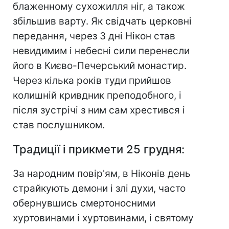
блаженному сухожилля ніг, а також
збільшив варту. Як свідчать церковні
передання, через 3 дні Нікон став
невидимим і небесні сили перенесли
його в Києво-Печерський монастир.
Через кілька років туди прийшов
колишній кривдник преподобного, і
після зустрічі з ним сам хрестився і
став послушником.
Традиції і прикмети 25 грудня:
За народним повір'ям, в Ніконів день
страйкують демони і злі духи, часто
обернувшись смертоносними
хуртовинами і хуртовинами, і святому