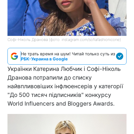
Софі-Ніколь Дранова (фото: instagram.com/sofiafashionicone)
Не трать время на шум! Читай только суть из
РБК-Украина в Google
Українки Катерина Любчик і Софі-Ніколь
Дранова потрапили до списку
найвпливовіших інфлюенсерів у категорії
"До 500 тисяч підписників" конкурсу
World Influencers and Bloggers Awards.