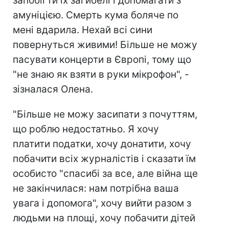
запобігти їх загибелі і допомагати з
амуніцією. Смерть кума боляче по
мені вдарила. Нехай всі сини
повернуться живими! Більше не можу
пасувати концерти в Європі, тому що
"не знаю як взяти в руки мікрофон", -
зізналася Олена.
"Більше не можу засипати з почуттям,
що роблю недостатньо. Я хочу
платити податки, хочу донатити, хочу
побачити всіх журналістів і сказати їм
особисто "спасибі за все, але війна ще
не закінчилася: нам потрібна ваша
увага і допомога", хочу вийти разом з
людьми на площі, хочу побачити дітей