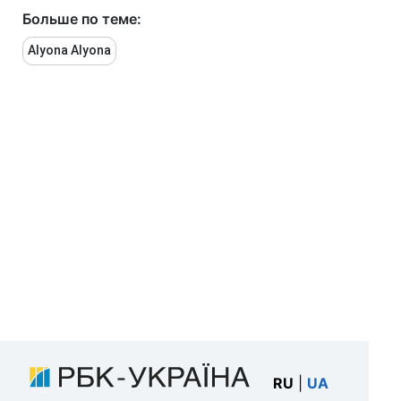
Больше по теме:
Alyona Alyona
RU
|
UA