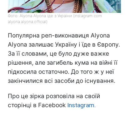
Фото: Alyona Alyona їде з України (instagram com
alyona.alyona.official)
Популярна реп-виконавиця Alyona
Alyona залишає Україну і їде в Європу.
За її словами, це було дуже важке
рішення, але загибель кума на війні її
підкосила остаточно. До того ж у неї
закінчилися всі засоби до існування.
Про це зірка розповіла на своїй
сторінці в Facebook
Instagram.