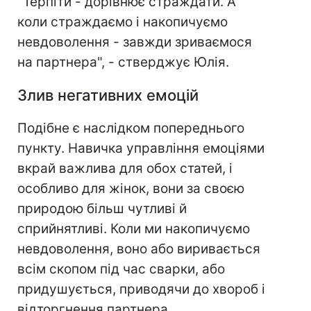
"Терпіти - дорівнює страждати. А
коли страждаємо і накопичуємо
невдоволення - завжди зриваємося
на партнера", - стверджує Юлія.
Злив негативних емоцій
Подібне є наслідком попереднього
пункту. Навичка управління емоціями
вкрай важлива для обох статей, і
особливо для жінок, вони за своєю
природою більш чутливі й
сприйнятливі. Коли ми накопичуємо
невдоволення, воно або виривається
всім скопом під час сварки, або
придушується, приводячи до хвороб і
відторгнення партнера.