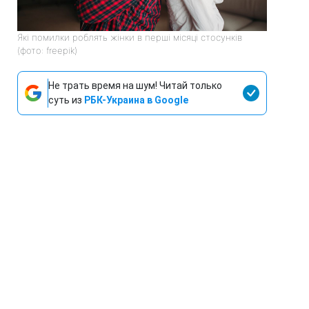
Які помилки роблять жінки в перші місяці стосунків
(фото: freepik)
Не трать время на шум! Читай только
суть из
РБК-Украина в Google