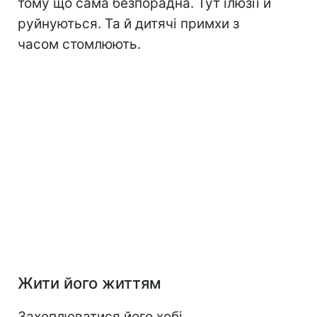
тому що сама безпорадна. Тут ілюзії й
руйнуються. Та й дитячі примхи з
часом стомлюють.
Жити його життям
Захоплюватися його хобі,