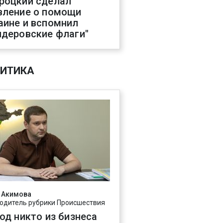
роцкий сделал
вление о помощи
аине и вспомнил
ндеровские флаги"
ИТИКА
 Акимова
одитель рубрики Происшествия
год никто из бизнеса