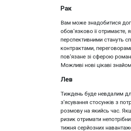
Рак
Вам може знадобитися допо
обов'язково її отримаєте,
перспективними стануть спр
контрактами, переговорами
пов'язане зі сферою роман
Можливі нові цікаві знайом
Лев
Тиждень буде невдалим дл
з'ясування стосунків з по
розмову на якийсь час. Якщ
ризик отримати непотрібни
тижня серйозних навантаж