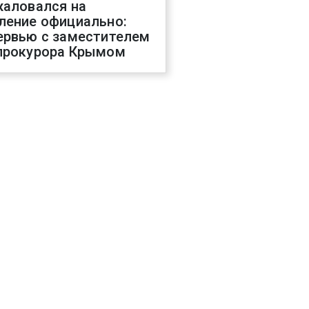
жаловался на
ление официально:
ервью с заместителем
прокурора Крымом