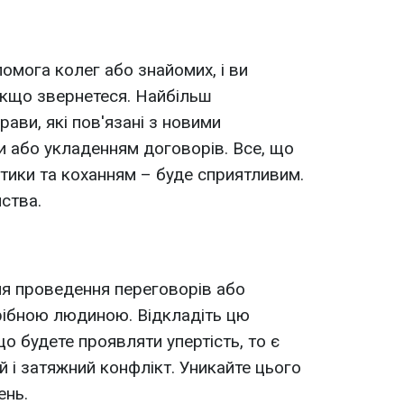
мога колег або знайомих, і ви
 якщо звернетеся. Найбільш
ави, які пов'язані з новими
 або укладенням договорів. Все, що
тики та коханням – буде сприятливим.
ства.
я проведення переговорів або
трібною людиною. Відкладіть цю
о будете проявляти упертість, то є
й і затяжний конфлікт. Уникайте цього
ень.