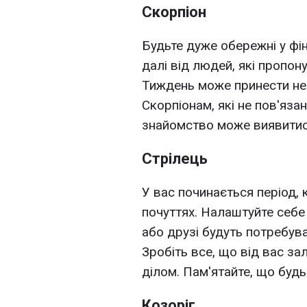
Скорпіон
Будьте дуже обережні у фі
далі від людей, які пропон
Тиждень може принести нес
Скорпіонам, які не пов'яза
знайомство може виявитис
Стрілець
У вас починається період, 
почуттях. Налаштуйте себе
або друзі будуть потребув
Зробіть все, що від вас за
ділом. Пам'ятайте, що буд
Козоріг