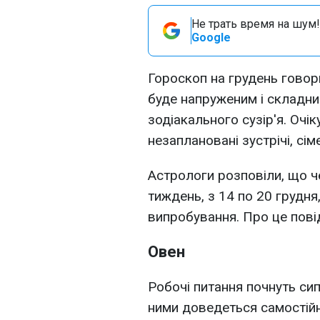
Не трать время на шум!
Google
Гороскоп на грудень говори
буде напруженим і складни
зодіакального сузір'я. Очі
незаплановані зустрічі, сім
Астрологи розповіли, що ч
тиждень, з 14 по 20 грудня
випробування. Про це пов
Овен
Робочі питання почнуть сипа
ними доведеться самостійно