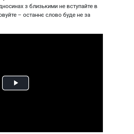
дносинах з близькими не вступайте в
совуйте – останнє слово буде не за
Play
Video