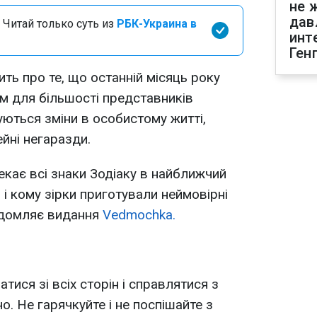
не 
дав
 Читай только суть из
РБК-Украина в
инт
Ген
ть про те, що останній місяць року
м для більшості представників
куються зміни в особистому житті,
ейні негаразди.
екає всі знаки Зодіаку в найближчий
, і кому зірки приготували неймовірні
ідомляє видання
Vedmochka.
тися зі всіх сторін і справлятися з
. Не гарячкуйте і не поспішайте з