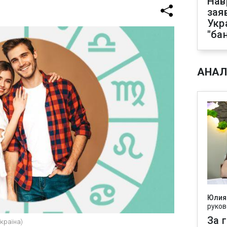
Нав
зая
Укр
"ба
АНАЛ
Юлия
руков
За 
Україна)