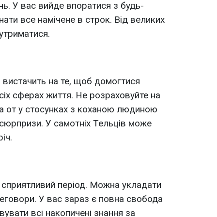
ь. У вас вийде впоратися з будь-
ати все намічене в строк. Від великих
утриматися.
 вистачить на те, щоб домогтися
сіх сферах життя. Не розраховуйте на
 а от у стосунках з коханою людиною
сюрпризи. У самотніх Тельців може
іч.
є сприятливий період. Можна укладати
реговори. У вас зараз є повна свобода
вувати всі накопичені знання за