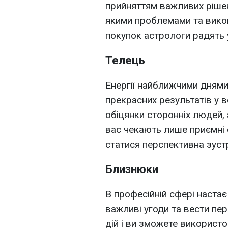
прийняттям важливих рішен
якими проблемами та викон
покупок астрологи радять 
Телець
Енергії найближчими днями
прекрасних результатів у в
обіцянки сторонніх людей,
вас чекають лише приємні 
статися перспективна зустр
Близнюки
В професійній сфері наста
важливі угоди та вести пе
дій і ви зможете використо