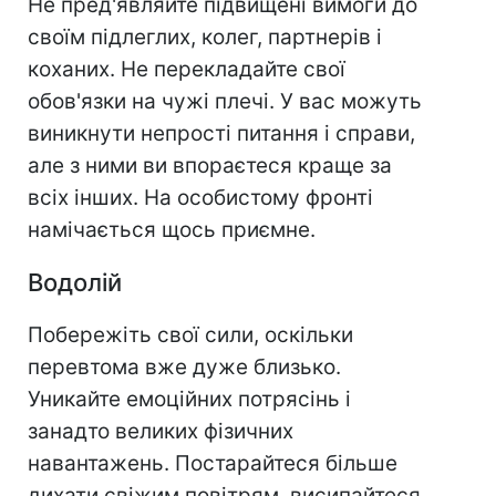
Не пред'являйте підвищені вимоги до
своїм підлеглих, колег, партнерів і
коханих. Не перекладайте свої
обов'язки на чужі плечі. У вас можуть
виникнути непрості питання і справи,
але з ними ви впораєтеся краще за
всіх інших. На особистому фронті
намічається щось приємне.
Водолій
Побережіть свої сили, оскільки
перевтома вже дуже близько.
Уникайте емоційних потрясінь і
занадто великих фізичних
навантажень. Постарайтеся більше
дихати свіжим повітрям, висипайтеся