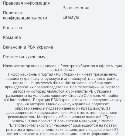
Правовая информация
Развлечения
Политика
Lifestyle
конфиденциальности
Контакты
Команда
Вакансии в РБК-Украина
Разместить рекламу
Идентификатор онлайн-медиа в Реестре субъектов в сфере медиа
— R40-05347
Информационный портал «РБК-Украина» имеет трехязычную
версию (украинскую, русскую и английскую), главная страница
портала –
https://www.rbc.ua
. Фотографии, изображения
принадлежат их правообладателям. Все фотографии на Портале,
авторами которых являются журналисты РБК-Украина,
размещены на условиях лицензии Creative Commons Attribution
4.0 International. Редакция РБК-Украина может не разделять точку
зрения авторов. Оценочные суждения не подлежат
опровержению и подтверждению их правдивости. За
достоверность и содержание рекламы ответственность несет
рекламодатель. Материалы, обозначенные плашкой: "Пресс-
релизы", "Спецпроект", "Партнерский материал", "Promo",
"Благотворительность", "Резонанс" размещаются на правах
рекламы и предназначены, как правило, для лиц, достигших 21-
летнего возраста. «Новости компании» – это информационный