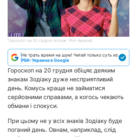
Гороскоп на 20 грудня (колаж: РБК-Україна)
Не трать время на шум! Читай только суть из
РБК-Украина в Google
Гороскоп на 20 грудня обіцяє деяким
знакам Зодіаку дуже несприятливий
день. Комусь краще не займатися
серйозними справами, а когось чекають
обмани і спокуси.
При цьому не у всіх знаків Зодіаку буде
поганий день. Овнам, наприклад, слід