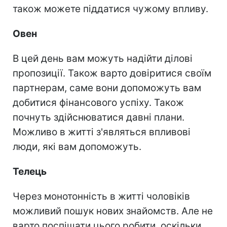
також можете піддатися чужому впливу.
Овен
В цей день вам можуть надійти ділові
пропозиції. Також варто довіритися своїм
партнерам, саме вони допоможуть вам
добитися фінансового успіху. Також
почнуть здійснюватися давні плани.
Можливо в житті з'являться впливові
люди, які вам допоможуть.
Телець
Через монотонність в житті чоловіків
можливий пошук нових знайомств. Але не
варто поспішати цього робити, оскільки