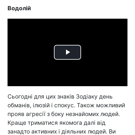
Водолій
Play
Video
Сьогодні для цих знаків Зодіаку день
обманів, ілюзій і спокус. Також можливий
прояв агресії з боку незнайомих людей.
Краще триматися якомога далі від
занадто активних і діяльних людей. Ви