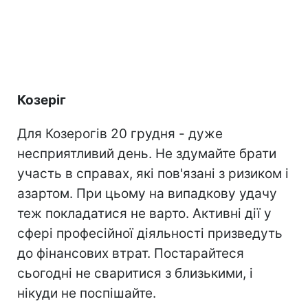
Козеріг
Для Козерогів 20 грудня - дуже
несприятливий день. Не здумайте брати
участь в справах, які пов'язані з ризиком і
азартом. При цьому на випадкову удачу
теж покладатися не варто. Активні дії у
сфері професійної діяльності призведуть
до фінансових втрат. Постарайтеся
сьогодні не сваритися з близькими, і
нікуди не поспішайте.