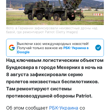
Фото: в Германии зафиксировали неизвестные дроны над
базой, где ремонтируют Patriot (Getty Images)
Выключи хаос международных новостей!
Получай только важное из
РБК-Украина в
Google
Над ключевым логистическим объектом
Бундесвера в городе Мехерних в ночь на
8 августа зафиксировали серию
пролетов неизвестных беспилотников.
Там ремонтируют системы
противовоздушной обороны Patriot.
Об этом сообщает
РБК-Украина
со