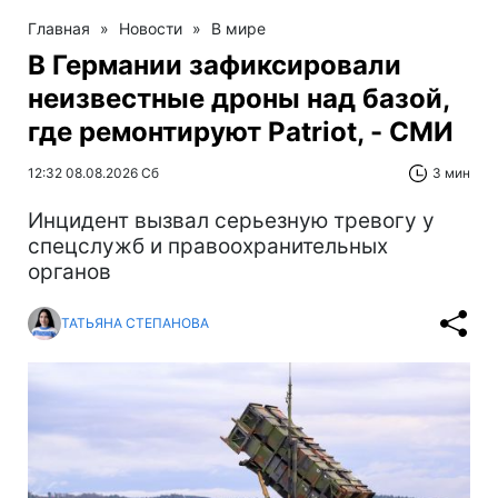
Главная
»
Новости
»
В мире
В Германии зафиксировали
неизвестные дроны над базой,
где ремонтируют Patriot, - СМИ
12:32 08.08.2026 Сб
3 мин
Инцидент вызвал серьезную тревогу у
спецслужб и правоохранительных
органов
ТАТЬЯНА СТЕПАНОВА