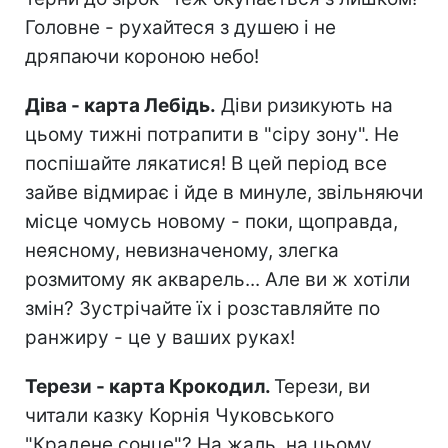
Головне - рухайтеся з душею і не
дряпаючи короною небо!
Діва - карта Лебідь.
Діви ризикують на
цьому тижні потрапити в "сіру зону". Не
поспішайте лякатися! В цей період все
зайве відмирає і йде в минуле, звільняючи
місце чомусь новому - поки, щоправда,
неясному, невизначеному, злегка
розмитому як акварель... Але ви ж хотіли
змін? Зустрічайте їх і розставляйте по
ранжиру - це у ваших руках!
Терези - карта Крокодил.
Терези, ви
читали казку Корнія Чуковського
"Крадене сонце"? На жаль, на цьому