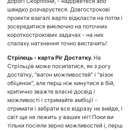
дорогі Скорпіони, - надірветеся або
швидко розчаруєтеся. Довгострокові
проекти взагалі варто відкласти на потім і
зосередитися виключно на поточних
короткострокових задачах - на них
спалаху натхнення точно вистачить!
Стрілець - карта Ріг Достатку.
На
Стрільців може посипатися, як з рогу
достатку, "вагон можливостей" і "візок
обіцянок", але перш ніж кинутися в бій,
критично зважте власні досвід і
можливості і стримайте амбіції -
отримати і забрати все відразу не вийде, і
світ ще не лежить у ваших ніг! Поки ви
тільки посіяли зерно можливостей і, перш