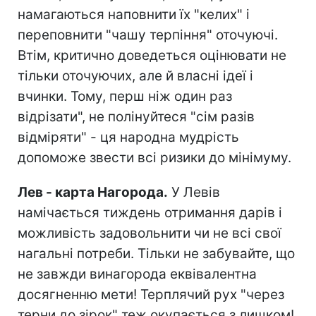
намагаються наповнити їх "келих" і
переповнити "чашу терпіння" оточуючі.
Втім, критично доведеться оцінювати не
тільки оточуючих, але й власні ідеї і
вчинки. Тому, перш ніж один раз
відрізати", не полінуйтеся "сім разів
відміряти" - ця народна мудрість
допоможе звести всі ризики до мінімуму.
Лев - карта Нагорода.
У Левів
намічається тиждень отримання дарів і
можливість задовольнити чи не всі свої
нагальні потреби. Тільки не забувайте, що
не завжди винагорода еквівалентна
досягненню мети! Терплячий рух "через
терни до зірок" теж окупається з лишком!