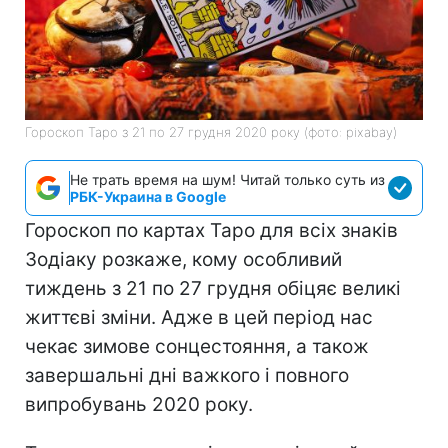
Гороскоп Таро з 21 по 27 грудня 2020 року (фото: pixabay)
Не трать время на шум! Читай только суть из
РБК-Украина в Google
Гороскоп по картах Таро для всіх знаків
Зодіаку розкаже, кому особливий
тиждень з 21 по 27 грудня обіцяє великі
життєві зміни. Адже в цей період нас
чекає зимове сонцестояння, а також
завершальні дні важкого і повного
випробувань 2020 року.