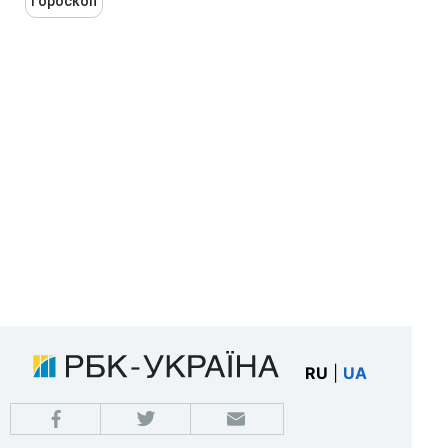
Гороскоп
RU
|
UA