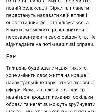
п'ятниця і субота. Вихідні присвятіть
повній релаксації. Зірки та планети
перестануть надавати свій вплив і
енергетичний фон стабілізується, а
Близнюки зможуть розслабитися і
перезавантажити свою свідомість. Не
відкладайте на потім важливі справи.
Рак
Тиждень буде вдалим для тих, хто
хоче змінити своє життя на краще і
найактуальніше торкнеться любовної
сфери. Всім, хто вже у відносинах –
навчіться прощати коханих, оскільки
образи та негатив можуть зруйнувати
щастя. Тим, хто знаходиться в пошуку,