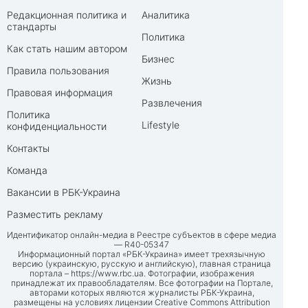
Редакционная политика и
Аналитика
стандарты
Политика
Как стать нашим автором
Бизнес
Правила пользования
Жизнь
Правовая информация
Развлечения
Политика
Lifestyle
конфиденциальности
Контакты
Команда
Вакансии в РБК-Украина
Разместить рекламу
Идентификатор онлайн-медиа в Реестре субъектов в сфере медиа
— R40-05347
Информационный портал «РБК-Украина» имеет трехязычную
версию (украинскую, русскую и английскую), главная страница
портала –
https://www.rbc.ua
. Фотографии, изображения
принадлежат их правообладателям. Все фотографии на Портале,
авторами которых являются журналисты РБК-Украина,
размещены на условиях лицензии Creative Commons Attribution