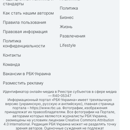
стандарты
Политика
Как стать нашим автором
Бизнес
Правила пользования
Жизнь
Правовая информация
Развлечения
Политика
Lifestyle
конфиденциальности
Контакты
Команда
Вакансии в РБК-Украина
Разместить рекламу
Идентификатор онлайн-медиа в Реестре субъектов в сфере медиа
— R40-05347
Информационный портал «РБК-Украина» имеет трехязычную
версию (украинскую, русскую и английскую), главная страница
портала –
https://www.rbc.ua
. Фотографии, изображения
принадлежат их правообладателям. Все фотографии на Портале,
авторами которых являются журналисты РБК-Украина,
размещены на условиях лицензии Creative Commons Attribution
4.0 International. Редакция РБК-Украина может не разделять точку
зрения авторов. Оценочные суждения не подлежат