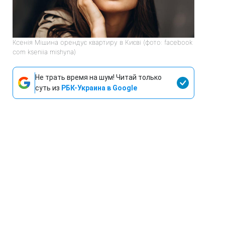
Ксенія Мішина орендує квартиру в Києві (фото: facebook
com kseniia mishyna)
Не трать время на шум! Читай только
суть из
РБК-Украина в Google