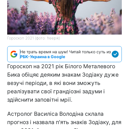
Гороскоп 2021 (фото: freepik)
Не трать время на шум! Читай только суть из
РБК-Украина в Google
Гороскоп на 2021 рік Білого Металевого
Бика обіцяє деяким знакам Зодіаку дуже
везучі періоди, в які вони зможуть
реалізувати свої грандіозні задуми і
здійснити заповітні мрії.
Астролог Василіса Володіна склала
прогноз і назвала п'ять знаків Зодіаку, для