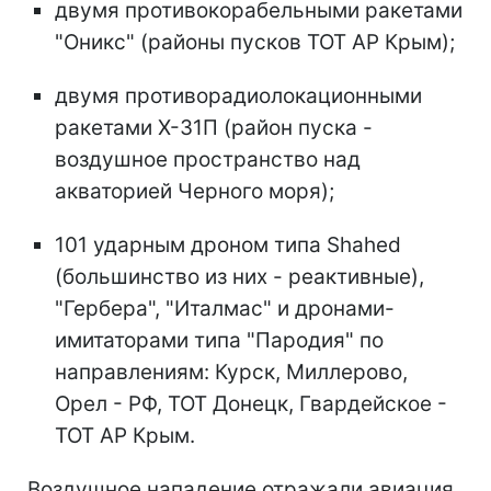
двумя противокорабельными ракетами
"Оникс" (районы пусков ТОТ АР Крым);
двумя противорадиолокационными
ракетами Х-31П (район пуска -
воздушное пространство над
акваторией Черного моря);
101 ударным дроном типа Shahed
(большинство из них - реактивные),
"Гербера", "Италмас" и дронами-
имитаторами типа "Пародия" по
направлениям: Курск, Миллерово,
Орел - РФ, ТОТ Донецк, Гвардейское -
ТОТ АР Крым.
Воздушное нападение отражали авиация,