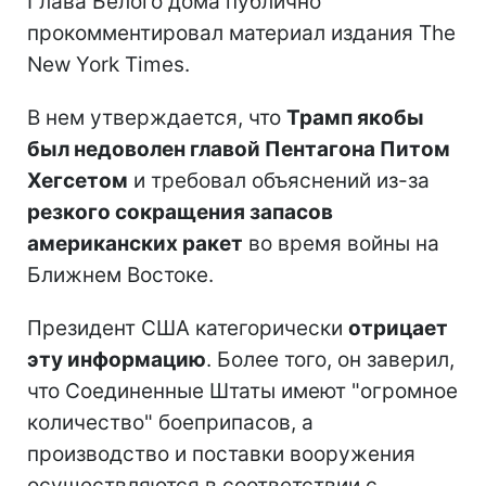
Глава Белого дома публично
прокомментировал материал издания The
New York Times.
В нем утверждается, что
Трамп якобы
был недоволен главой Пентагона Питом
Хегсетом
и требовал объяснений из-за
резкого сокращения запасов
американских ракет
во время войны на
Ближнем Востоке.
Президент США категорически
отрицает
эту информацию
. Более того, он заверил,
что Соединенные Штаты имеют "огромное
количество" боеприпасов, а
производство и поставки вооружения
осуществляются в соответствии с