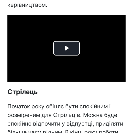
керівництвом.
Play
Video
Стрілець
Початок року обіцяє бути спокійним і
розміреним для Стрільців. Можна буде
спокійно відпочити у відпустці, приділяти
більше часу рідним. В кінці року роботи