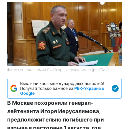
Фото: генерал армии РФ Игорь Иерусалимов (росСМИ)
Выключи хаос международных новостей!
Получай только важное из
РБК-Украина в
Google
В Москве похоронили генерал-
лейтенанта Игоря Иерусалимова,
предположительно погибшего при
взрыве в ресторане 1 августа, где