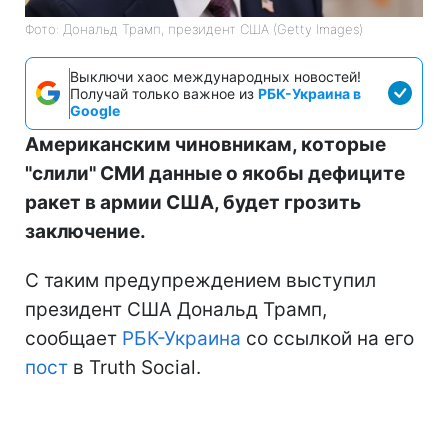
Фото: Дональд Трамп, президент США (Getty Images)
Выключи хаос международных новостей!
Получай только важное из
РБК-Украина в
Google
Американским чиновникам, которые
"слили" СМИ данные о якобы дефиците
ракет в армии США, будет грозить
заключение.
С таким предупреждением выступил
президент США Дональд Трамп,
сообщает
РБК-Украина
со ссылкой на его
пост
в Truth Social.