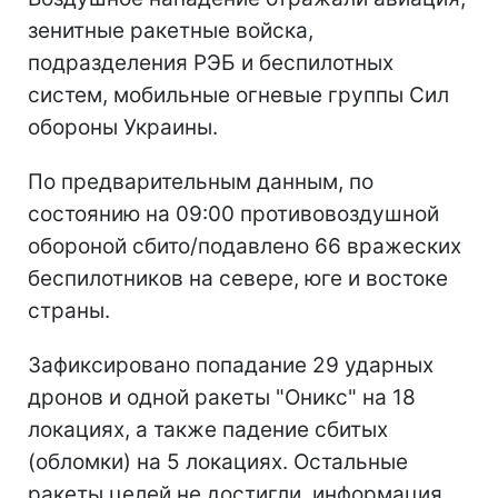
зенитные ракетные войска,
подразделения РЭБ и беспилотных
систем, мобильные огневые группы Сил
обороны Украины.
По предварительным данным, по
состоянию на 09:00 противовоздушной
обороной сбито/подавлено 66 вражеских
беспилотников на севере, юге и востоке
страны.
Зафиксировано попадание 29 ударных
дронов и одной ракеты "Оникс" на 18
локациях, а также падение сбитых
(обломки) на 5 локациях. Остальные
ракеты целей не достигли, информация