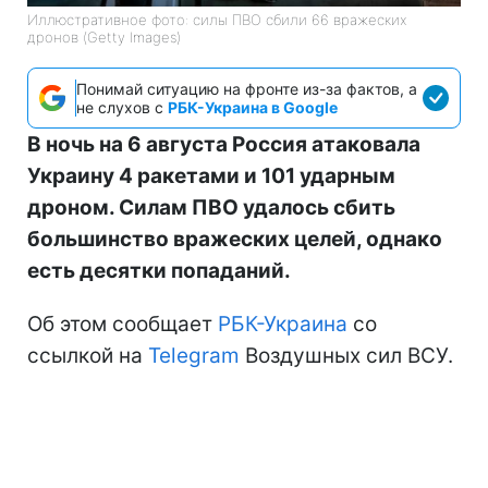
Иллюстративное фото: силы ПВО сбили 66 вражеских
дронов (Getty Images)
Понимай ситуацию на фронте из-за фактов, а
не слухов с
РБК-Украина в Google
В ночь на 6 августа Россия атаковала
Украину 4 ракетами и 101 ударным
дроном. Силам ПВО удалось сбить
большинство вражеских целей, однако
есть десятки попаданий.
Об этом сообщает
РБК-Украина
со
ссылкой на
Telegram
Воздушных сил ВСУ.