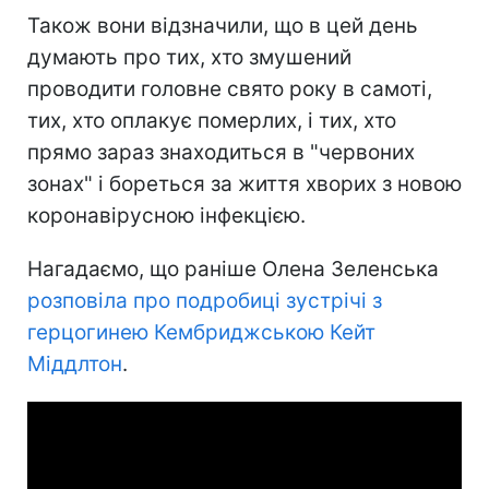
Також вони відзначили, що в цей день
думають про тих, хто змушений
проводити головне свято року в самоті,
тих, хто оплакує померлих, і тих, хто
прямо зараз знаходиться в "червоних
зонах" і бореться за життя хворих з новою
коронавірусною інфекцією.
Нагадаємо, що раніше Олена Зеленська
розповіла про подробиці зустрічі з
герцогинею Кембриджською Кейт
Міддлтон
.