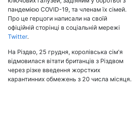
ключових галузей, задіяним у боротьбі з
пандемією COVID-19, та членам їх сімей.
Про це герцоги написали на своїй
офіційній сторінці в соціальній мережі
Twitter
.
На Різдво, 25 грудня, королівська сім'я
відмовилася вітати британців з Різдвом
через різке введення жорстких
карантинних обмежень з 20 числа місяця.