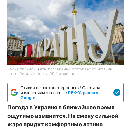
Волна сильной жары постепенно отступает от Украины
(фото: Виталий Носач, РБК-Украина)
Стихия не застанет врасплох! Следи за
изменениями погоды с
РБК-Украина в
Google
Погода в Украине в ближайшее время
ощутимо изменится. На смену сильной
жаре придут комфортные летние