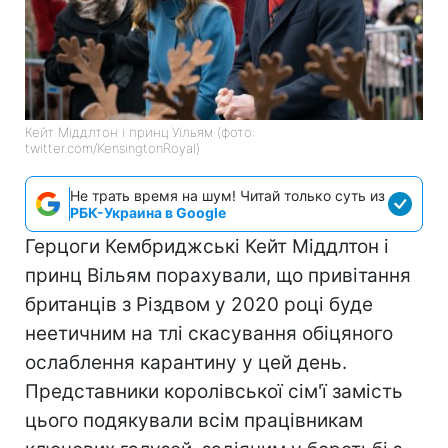
Кейт Міддлтон і принц Уїльям (фото:
twitter.com/KensingtonRoyal)
Не трать время на шум! Читай только суть из
РБК-Украина в Google
Герцоги Кембриджські Кейт Міддлтон і
принц Вільям порахували, що привітання
британців з Різдвом у 2020 році буде
неетичним на тлі скасування обіцяного
ослаблення карантину у цей день.
Представники королівської сім'ї замість
цього подякували всім працівникам