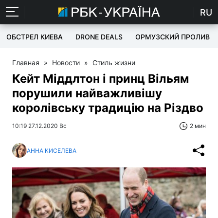
RU
ОБСТРЕЛ КИЕВА
DRONE DEALS
ОРМУЗСКИЙ ПРОЛИВ
Главная
»
Новости
»
Стиль жизни
Кейт Міддлтон і принц Вільям
порушили найважливішу
королівську традицію на Різдво
10:19 27.12.2020 Вс
2 мин
АННА КИСЕЛЕВА