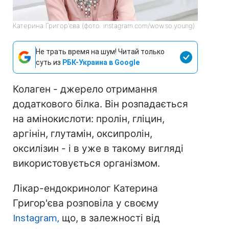
Катерина Григор'єва (фото: instagram.com/wow.so.young)
Не трать время на шум! Читай только
суть из
РБК-Украина в Google
Колаген - джерело отримання
додаткового білка. Він розпадається
на амінокислоти: пролін, гліцин,
аргінін, глутамін, оксипролін,
оксилізин - і в уже в такому вигляді
використовується організмом.
Лікар-ендокринолог Катерина
Григор'єва розповіла у своєму
Instagram,
що, в залежності від