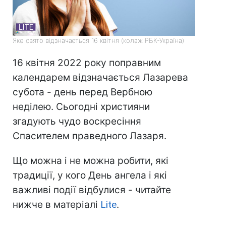
Яке свято відзначається 16 квітня (колаж РБК-Україна)
16 квітня 2022 року поправним
календарем відзначається Лазарева
субота - день перед Вербною
неділею. Сьогодні християни
згадують чудо воскресіння
Спасителем праведного Лазаря.
Що можна і не можна робити, які
традиції, у кого День ангела і які
важливі події відбулися - читайте
нижче в матеріалі
Lite
.